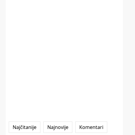
Najčitanije
Najnovije
Komentari