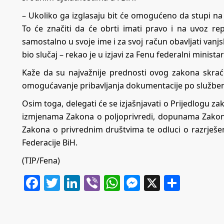
– Ukoliko ga izglasaju bit će omogućeno da stupi na
To će značiti da će obrti imati pravo i na uvoz re
samostalno u svoje ime i za svoj račun obavljati van
bio slučaj – rekao je u izjavi za Fenu federalni minist
Kaže da su najvažnije prednosti ovog zakona skraće
omogućavanje pribavljanja dokumentacije po služben
Osim toga, delegati će se izjašnjavati o Prijedlogu
izmjenama Zakona o poljoprivredi, dopunama Zakona
Zakona o privrednim društvima te odluci o razrješe
Federacije BiH.
(TIP/Fena)
Facebook
Twitter
LinkedIn
Viber
WhatsApp
Messenger
X
Share