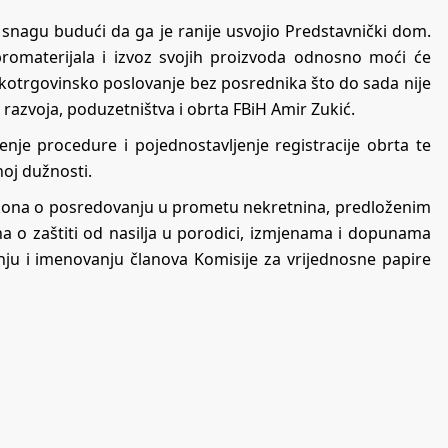
 snagu budući da ga je ranije usvojio Predstavnički dom.
promaterijala i izvoz svojih proizvoda odnosno moći će
jskotrgovinsko poslovanje bez posrednika što do sada nije
ar razvoja, poduzetništva i obrta FBiH Amir Zukić.
nje procedure i pojednostavljenje registracije obrta te
oj dužnosti.
 zakona o posredovanju u prometu nekretnina, predloženim
 o zaštiti od nasilja u porodici, izmjenama i dopunama
nju i imenovanju članova Komisije za vrijednosne papire