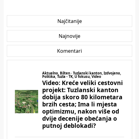
Najčitanije
Najnovije
Komentari