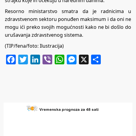
štrajku koje ih očekuju u narednim danima.
Resorno ministarstvo smatra da je radnicima u
zdravstvenom sektoru ponuđen maksimum i da oni ne
mogu ići preko svojih mogućnosti kako ne bi došlo do
urušavanja zdravstvenog sistema.
(TIP/fena/foto: Ilustracija)
Facebook
Twitter
LinkedIn
Viber
WhatsApp
Messenger
X
Share