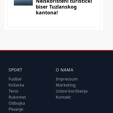
SPORT
O NAMA
Fudbal
Impressum
Košarka
Marketing
Tenis
Uslovi korištenja
Rukomet
Kontakt
Odbojka
Plivanje