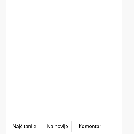
Najčitanije
Najnovije
Komentari