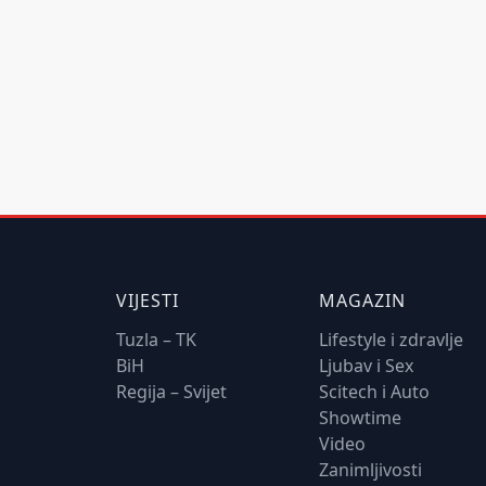
VIJESTI
MAGAZIN
Tuzla – TK
Lifestyle i zdravlje
BiH
Ljubav i Sex
Regija – Svijet
Scitech i Auto
Showtime
Video
Zanimljivosti