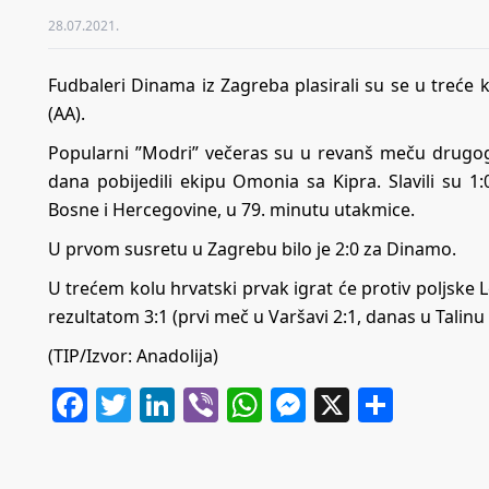
28.07.2021.
Fudbaleri Dinama iz Zagreba plasirali su se u treće k
(AA).
Popularni ”Modri” večeras su u revanš meču drugog
dana pobijedili ekipu Omonia sa Kipra. Slavili su
Bosne i Hercegovine, u 79. minutu utakmice.
U prvom susretu u Zagrebu bilo je 2:0 za Dinamo.
U trećem kolu hrvatski prvak igrat će protiv poljske 
rezultatom 3:1 (prvi meč u Varšavi 2:1, danas u Talinu 
(TIP/Izvor: Anadolija)
Facebook
Twitter
LinkedIn
Viber
WhatsApp
Messenger
X
Share