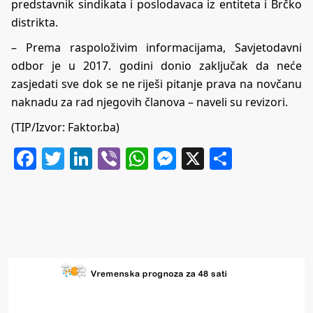
predstavnik sindikata i poslodavaca iz entiteta i Brčko
distrikta.
– Prema raspoloživim informacijama, Savjetodavni
odbor je u 2017. godini donio zaključak da neće
zasjedati sve dok se ne riješi pitanje prava na novčanu
naknadu za rad njegovih članova – naveli su revizori.
(TIP/Izvor:
Faktor.ba
)
Facebook
Twitter
LinkedIn
Viber
WhatsApp
Messenger
X
Share