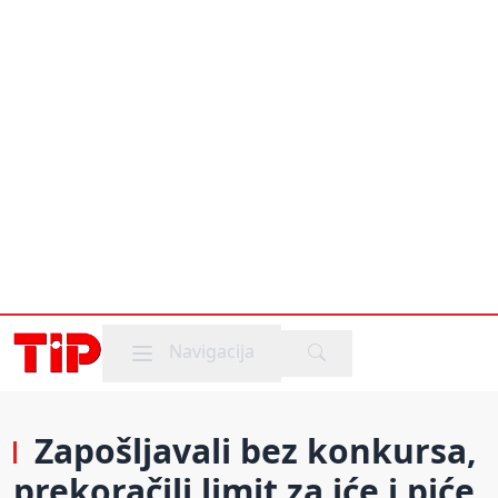
Mobile menu
Navigacija
Zapošljavali bez konkursa,
prekoračili limit za iće i piće,