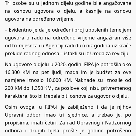
Tri osobe su u jednom dijelu godine bile angažovane
na osnovu ugovora o djelu, a kasnije na osnovu
ugovora na određeno vrijeme.
– Evidentno je da je određeni broj uposlenih temeljem
ugovora o radu na određeno vrijeme angažiran više
od tri mjeseca i u Agenciji radi duži niz godina uz kraće
prekide radnog odnosa – istakli su iz Ureda za reviziju.
Na ugovore o djelu u 2020. godini FIPA je potrošila oko
16.300 KM na pet ljudi, mada im je budžet za ove
namjene iznosio 10.000 KM. Naknade su iznosile od
200 KM do 1.350 KM, za poslove koji nisu privremenog
karaktera, što bi trebala biti osnova za ugovor o djelu.
Osim ovoga, u FIPA-i je zabilježeno i da je njihov
Upravni odbor imao tri sjednice, a trebao je, po
propisima, imati četiri. Za rad Upravnog i Nadzornog
odbora i drugih tijela prošle je godine potrošeno