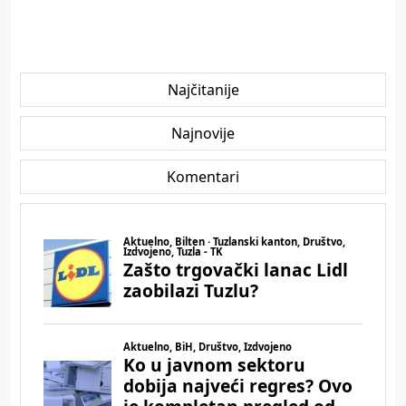
Najčitanije
Najnovije
Komentari