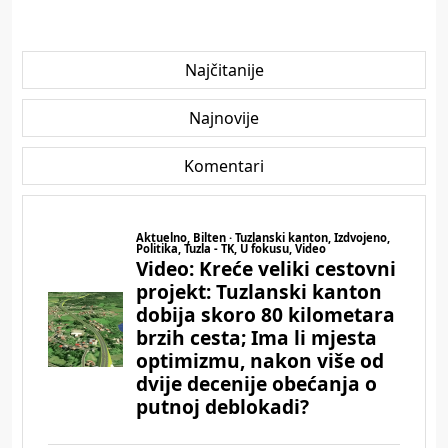
Najčitanije
Najnovije
Komentari