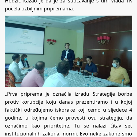
Hodžić kazao je da je za suočavanje s tim Vlada TK
počela ozbiljnim pripremama.
„Prva priprema je označila izradu Strategije borbe
protiv korupcije koju danas prezentiramo i u kojoj
faktički određujemo iskorake koji ćemo u sljedeće 4
godine, u kojima ćemo provesti ovu strategiju, da
označimo kao prioritetne. Tu se nalazi čitav set
institucionalnih zakona, normi. Evo neke zakone smo