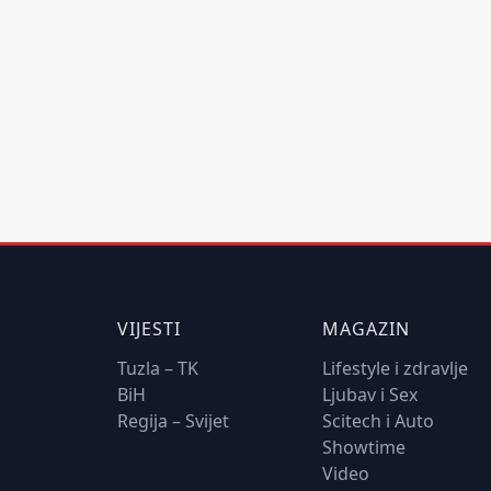
VIJESTI
MAGAZIN
Tuzla – TK
Lifestyle i zdravlje
BiH
Ljubav i Sex
Regija – Svijet
Scitech i Auto
Showtime
Video