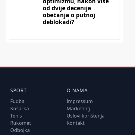
SPORT
O NAMA
Fudbal
Impressum
Košarka
Marketing
Tenis
Uslovi korištenja
Rukomet
Kontakt
Odbojka