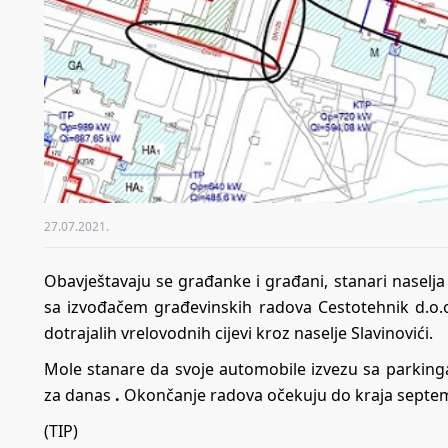
27.07.2021.
Obavještavaju se građanke i građani, stanari naselja 
sa izvođačem građevinskih radova Cestotehnik d.o
dotrajalih vrelovodnih cijevi kroz naselje Slavinovići.
Mole stanare da svoje automobile izvezu sa parkinga
za danas
.
Okončanje radova očekuju do kraja septemb
(TIP)