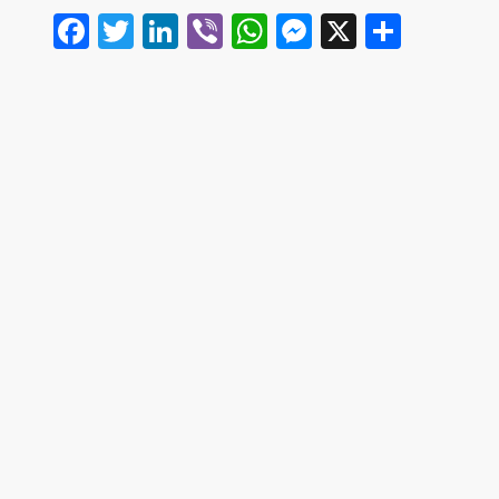
Facebook
Twitter
LinkedIn
Viber
WhatsApp
Messenger
X
Share