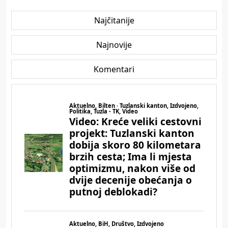
Najčitanije
Najnovije
Komentari