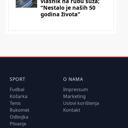
SPORT
O NAMA
Fudbal
Impressum
Košarka
Marketing
Tenis
Uslovi korištenja
Rukomet
Kontakt
Odbojka
Plivanje