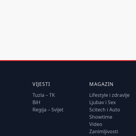
VIJESTI
MAGAZIN
Tuzla – TK
Lifestyle i zdravlje
BiH
Ljubav i Sex
Regija – Svijet
Scitech i Auto
Showtime
Video
Zanimljivosti