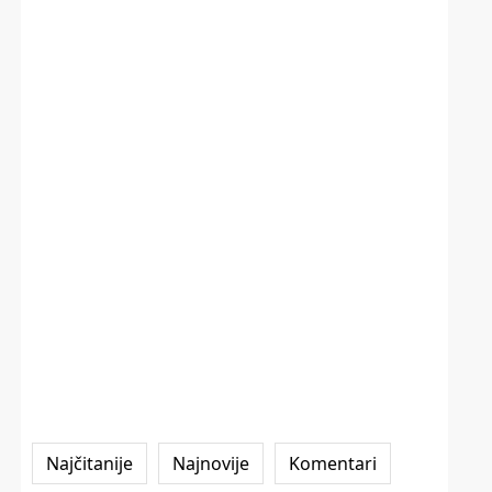
Najčitanije
Najnovije
Komentari