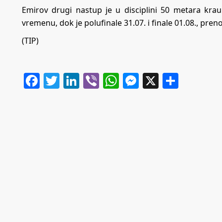
Emirov drugi nastup je u disciplini 50 metara krau
vremenu, dok je polufinale 31.07. i finale 01.08., preno
(TIP)
Facebook
Twitter
LinkedIn
Viber
WhatsApp
Messenger
X
Share