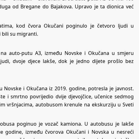
duga od Bregane do Bajakova. Upravo je ta dionica već
tima, kod čvora Okučani poginulo je četvoro ljudi u
 bili su migranti.
ći na auto-putu A3, između Novske i Okučana u smjeru
judi, dvoje djece lakše, dok je jedno dijete prošlo bez
Novske i Okučana iz 2019. godine, potresla je javnost.
e i smrtno povrijedio dvije djevojčice, učenice sedmog
jim vršnjacima, autobusom krenule na ekskurziju u Sveti
tobusa poginuo je vozač kamiona. U autobusu je lakše
 te godine, između čvorova Okučani i Novska u nesreći