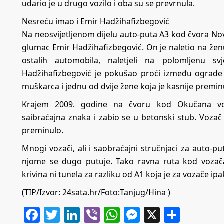
udario je u drugo vozilo i oba su se prevrnula.
Nesreću imao i Emir Hadžihafizbegović
Na neosvijetljenom dijelu auto-puta A3 kod čvora Nov
glumac Emir Hadžihafizbegović. On je naletio na žen
ostalih automobila, naletjeli na polomljenu sv
Hadžihafizbegović je pokušao proći između ograde a
muškarca i jednu od dvije žene koja je kasnije preminu
Krajem 2009. godine na čvoru kod Okučana voz
saibraćajna znaka i zabio se u betonski stub. Vozač 
preminulo.
Mnogi vozači, ali i saobraćajni stručnjaci za auto-p
njome se dugo putuje. Tako ravna ruta kod vozača
krivina ni tunela za razliku od A1 koja je za vozače ipa
(TIP/Izvor: 24sata.hr/Foto:Tanjug/Hina )
Facebook
Twitter
LinkedIn
Viber
WhatsApp
Messenger
X
Share