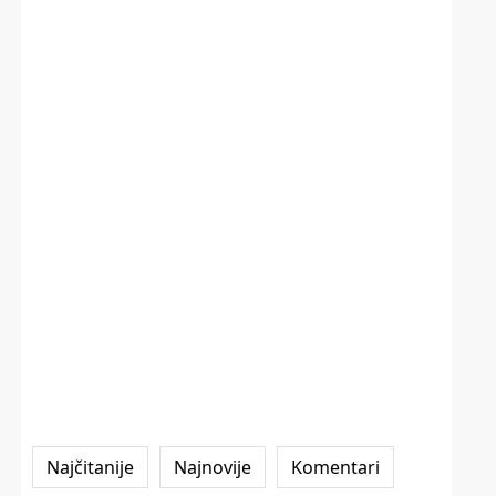
Najčitanije
Najnovije
Komentari