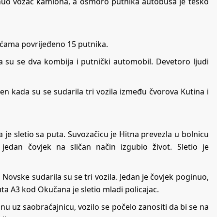
inuo vozač kamiona, a osmoro putnika autobusa je teško
ećama povrijeđeno 15 putnika.
 su se dva kombija i putnički automobil. Devetoro ljudi
en kada su se sudarila tri vozila između čvorova Kutina i
je sletio sa puta. Suvozačicu je Hitna prevezla u bolnicu
edan čovjek na sličan način izgubio život. Sletio je
ovske sudarila su se tri vozila. Jedan je čovjek poginuo,
ta A3 kod Okučana je sletio mladi policajac.
nu uz saobraćajnicu, vozilo se počelo zanositi da bi se na