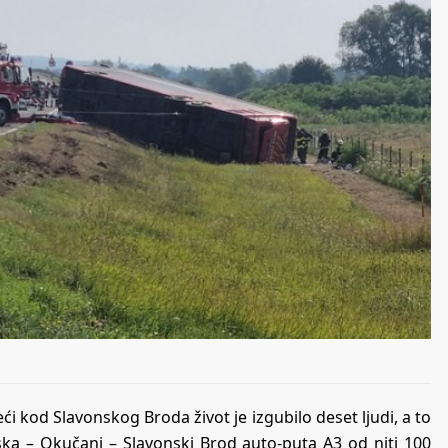
ći kod Slavonskog Broda život je izgubilo deset ljudi, a to
ska – Okučani – Slavonski Brod auto-puta A3 od niti 100