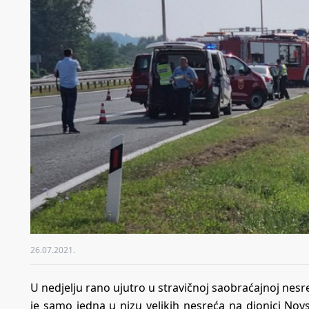
26.07.2021.
U nedjelju rano ujutro u stravičnoj saobraćajnoj nesre
je samo jedna u nizu velikih nesreća na dionici Nov