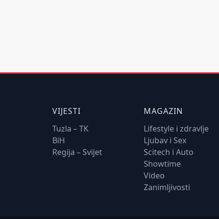
VIJESTI
MAGAZIN
Tuzla – TK
Lifestyle i zdravlje
BiH
Ljubav i Sex
Regija – Svijet
Scitech i Auto
Showtime
Video
Zanimljivosti