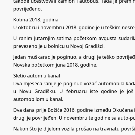
takođe učestvovali kamion i autobus. Tada je prem
povrijeđeno.
Kobna 2018. godina
U oktobru i novembru 2018. godine je u teškim nesr
U ranim jutarnjim satima početkom avgusta sudarila
prevezeno je u bolnicu u Novoj Gradišci.
Jedan muškarac je poginuo, a drugi je teško povrijeđ
Novska početkom juna 2018. godine.
Sletio autom u kanal
Dva mjeseca ranije je poginuo vozač automobila kada 
u Novu Gradišku. U februaru iste godine je još j
automobilom u kanal.
Dva dana prije Božića 2016. godine između Okučana i N
drugi je povrijeđen. U novembru te godine sa auto-pu
Nakon što je dijelom vozila prošao na travnatu površi