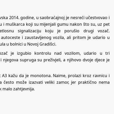
ska 2014. godine, u saobraćajnoj je nesreći učestvovao i
u i muškarca koji su mijenjali gumu nakon što su, uz pet
jetlosnu signalizaciju koju je porušio drugi vozač.
utoceste i zaustavljenog vozila, ali pritom je udario u
la u bolnici u Novoj Gradišci.
ač je izgubio kontrolu nad vozilom, udario u tri
i njegova supruga su preživjeli, a njihovo dvoje djece je
ut A3 kažu da je monotona. Naime, prolazi kroz ravnicu i
 često može izazvati veliki zamor, jer praktično nema
k malo zahtjevnija.