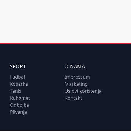
SPORT
O NAMA
Fudbal
Impressum
Košarka
Marketing
Tenis
Uslovi korištenja
Rukomet
Kontakt
Odbojka
Plivanje