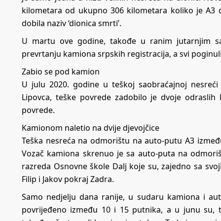
kilometara od ukupno 306 kilometara koliko je A3 
dobila naziv ‘dionica smrti’.
U martu ove godine, takođe u ranim jutarnjim sa
prevrtanju kamiona srpskih registracija, a svi poginuli
Zabio se pod kamion
U julu 2020. godine u teškoj saobraćajnoj nesre
Lipovca, teške povrede zadobilo je dvoje odraslih l
povrede.
Kamionom naletio na dvije djevojčice
Teška nesreća na odmorištu na auto-putu A3 između 
Vozač kamiona skrenuo je sa auto-puta na odmorišt
razreda Osnovne škole Dalj koje su, zajedno sa svo
Filip i Jakov pokraj Zadra.
Samo nedjelju dana ranije, u sudaru kamiona i au
povrijeđeno između 10 i 15 putnika, a u junu su,