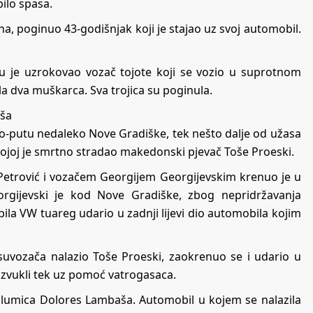
ilo spasa.
a, poginuo 43-godišnjak koji je stajao uz svoj automobil.
ću je uzrokovao vozač tojote koji se vozio u suprotnom
a dva muškarca. Sva trojica su poginula.
aša
to-putu nedaleko Nove Gradiške, tek nešto dalje od užasa
 kojoj je smrtno stradao makedonski pjevač Toše Proeski.
etrović i vozačem Georgijem Georgijevskim krenuo je u
orgijevski je kod Nove Gradiške, zbog nepridržavanja
a VW tuareg udario u zadnji lijevi dio automobila kojim
suvozača nalazio Toše Proeski, zaokrenuo se i udario u
izvukli tek uz pomoć vatrogasaca.
 glumica Dolores Lambaša. Automobil u kojem se nalazila