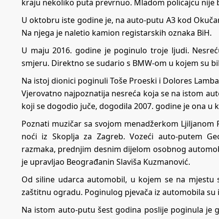
kraju nekoliko puta prevrnuo. Mladom policajcu nije b
U oktobru iste godine je, na auto-putu A3 kod Okučan
Na njega je naletio kamion registarskih oznaka BiH.
U maju 2016. godine je poginulo troje ljudi. Nesre
smjeru. Direktno se sudario s BMW-om u kojem su bil
Na istoj dionici poginuli Toše Proeski i Dolores Lamb
Vjerovatno najpoznatija nesreća koja se na istom au
koji se dogodio juče, dogodila 2007. godine je ona u
Poznati muzičar sa svojom menadžerkom Ljiljanom P
noći iz Skoplja za Zagreb. Vozeći auto-putem Ge
razmaka, prednjim desnim dijelom osobnog automobil
je upravljao Beograđanin Slaviša Kuzmanović.
Od siline udarca automobil, u kojem se na mjestu 
zaštitnu ogradu. Poginulog pjevača iz automobila su 
Na istom auto-putu šest godina poslije poginula je