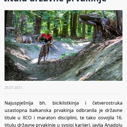
26.07.2021.
Najuspješnija bh. biciklistkinja i četverostruka
uzastopna balkanska prvakinja odbranila je državne
titule u XCO i maraton disciplini, te tako osvojila 16.
titulu državne prvakinje u svojoj karijeri, javlja Anadolu