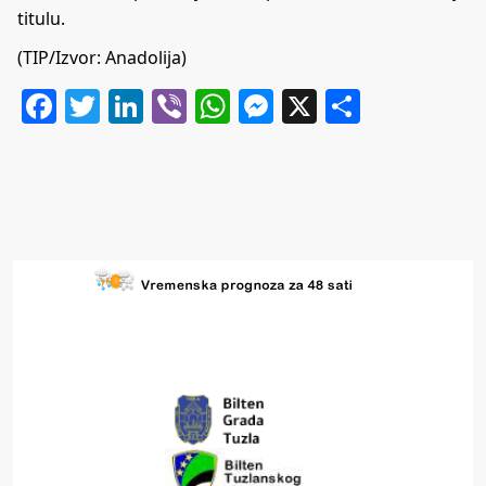
titulu.
(TIP/Izvor: Anadolija)
Facebook
Twitter
LinkedIn
Viber
WhatsApp
Messenger
X
Share