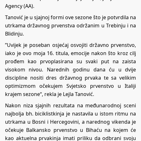
Agency (AA).
Tanović je u sjajnoj formi ove sezone što je potvrdila na
utrkama državnog prvenstva održanim u Trebinju i na
Blidinju.
”Uvijek je poseban osjećaj osvojiti državno prvenstvo,
iako je ovo moja 16. titula, emocije nakon što kroz cilj
prođem kao prvoplasirana su svaki put na zaista
visokom nivou. Narednih godinu dana ću u dvije
discipline nositi dres državnog prvaka te sa velikim
optimizmom očekujem Svjetsko prvenstvo u Italiji
krajem sezone“, rekla je Lejla Tanović.
Nakon niza sjajnih rezultata na međunarodnoj sceni
najbolja bh. biciklistkinja je nastavila u istom ritmu na
utrkama u Bosni i Hercegovini, a narednog vikenda je
očekuje Balkansko prvenstvo u Bihaću na kojem će
kao aktuelna prvakinja imati priliku da odbrani svoju