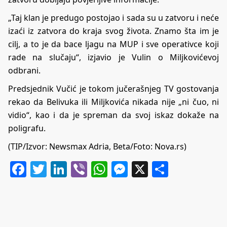
„Taj klan je predugo postojao i sada su u zatvoru i neće
izaći iz zatvora do kraja svog života. Znamo šta im je
cilj, a to je da bace ljagu na MUP i sve operativce koji
rade na slučaju“, izjavio je Vulin o Miljkovićevoj
odbrani.
Predsjednik Vučić je tokom jučerašnjeg TV gostovanja
rekao da Belivuka ili Miljkovića nikada nije „ni čuo, ni
vidio“, kao i da je spreman da svoj iskaz dokaže na
poligrafu.
(TIP/Izvor:
Newsmax Adria, Beta/Foto: Nova.rs)
Facebook
Twitter
LinkedIn
Viber
WhatsApp
Messenger
X
Share