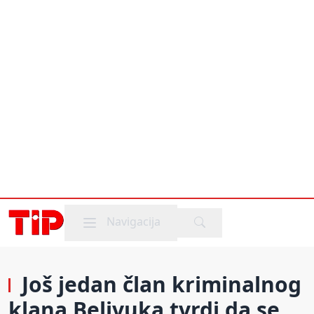
Mobile menu
Navigacija
Još jedan član kriminalnog
klana Belivuka tvrdi da se