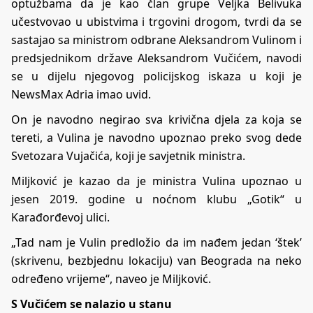
optužbama da je kao član grupe Veljka Belivuka
učestvovao u ubistvima i trgovini drogom, tvrdi da se
sastajao sa ministrom odbrane Aleksandrom Vulinom i
predsjednikom države Aleksandrom Vučićem, navodi
se u dijelu njegovog policijskog iskaza u koji je
NewsMax Adria imao uvid.
On je navodno negirao sva krivična djela za koja se
tereti, a Vulina je navodno upoznao preko svog dede
Svetozara Vujačića, koji je savjetnik ministra.
Miljković je kazao da je ministra Vulina upoznao u
jesen 2019. godine u noćnom klubu „Gotik“ u
Karađorđevoj ulici.
„Tad nam je Vulin predložio da im nađem jedan ‘štek’
(skrivenu, bezbjednu lokaciju) van Beograda na neko
određeno vrijeme“, naveo je Miljković.
S Vučićem se nalazio u stanu