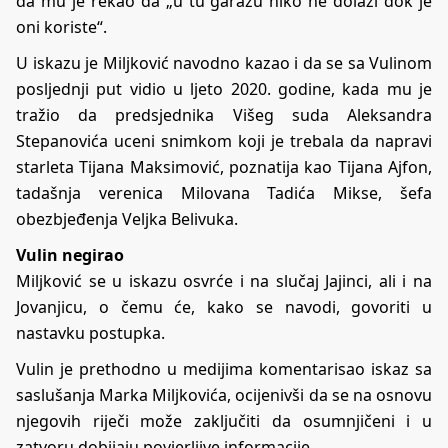
da mu je rekao da „u tu garažu niko ne dolazi dok je
oni koriste“.
U iskazu je Miljković navodno kazao i da se sa Vulinom
posljednji put vidio u ljeto 2020. godine, kada mu je
tražio da predsjednika Višeg suda Aleksandra
Stepanovića uceni snimkom koji je trebala da napravi
starleta Tijana Maksimović, poznatija kao Tijana Ajfon,
tadašnja verenica Milovana Tadića Mikse, šefa
obezbjeđenja Veljka Belivuka.
Vulin negirao
Miljković se u iskazu osvrće i na slučaj Jajinci, ali i na
Jovanjicu, o čemu će, kako se navodi, govoriti u
nastavku postupka.
Vulin je prethodno u medijima komentarisao iskaz sa
saslušanja Marka Miljkovića, ocijenivši da se na osnovu
njegovih riječi može zaključiti da osumnjičeni i u
zatvoru dobijaju povjerljive informacije.