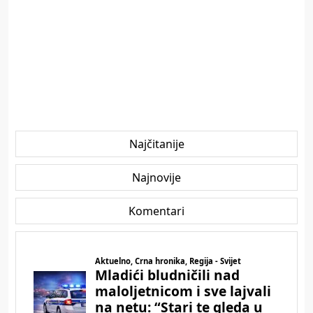
Najčitanije
Najnovije
Komentari