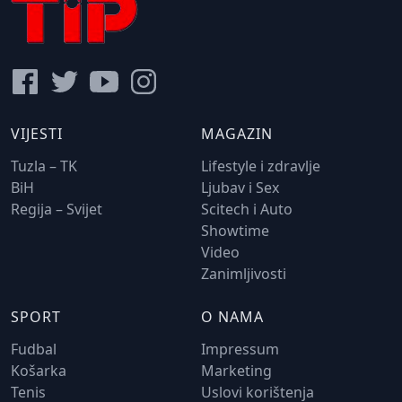
VIJESTI
MAGAZIN
Tuzla – TK
Lifestyle i zdravlje
BiH
Ljubav i Sex
Regija – Svijet
Scitech i Auto
Showtime
Video
Zanimljivosti
SPORT
O NAMA
Fudbal
Impressum
Košarka
Marketing
Tenis
Uslovi korištenja