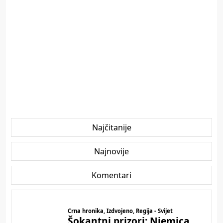
Najčitanije
Najnovije
Komentari