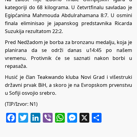
kategoriji do 68 kilograma. U četvrtfinalu savladao je
Egipćanina Mahmouda Abdulrahamana 8:7. U osmini
finala eliminisao je japanskog predstavnika Ricarda
Suzukija rezultatom 22:2.
Pred Nedžadom je borba za bronzanu medalju, koja je
planirana da se održi danas u14:45 po našem
vremenu. Protivnik će se saznati nakon borbi u
repasaža.
Husić je član Teakwando kluba Novi Grad i višestruki
državni prvak BiH, a skoro je na Evropskom prvenstvu
u Sofiji osvojio srebro.
(TIP/Izvor:
N1
)
Facebook
Twitter
LinkedIn
Viber
WhatsApp
Messenger
X
Share