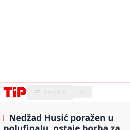
Mobile menu
Navigacija
Nedžad Husić poražen u
polufinalu, ostaje borba za