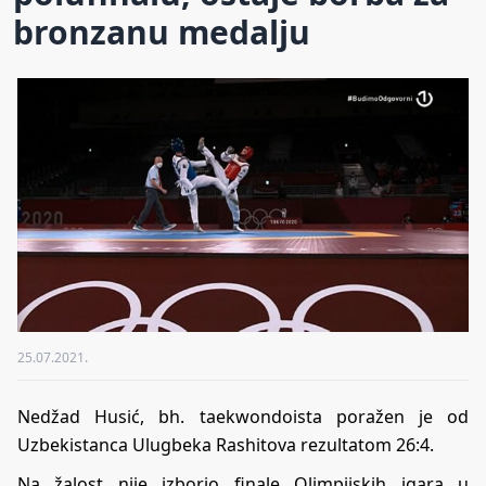
bronzanu medalju
25.07.2021.
Nedžad Husić, bh. taekwondoista poražen je od
Uzbekistanca Ulugbeka Rashitova rezultatom 26:4.
Na žalost nije izborio finale Olimpijskih igara u