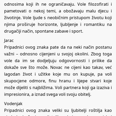
odnosima koji ih ne ograničavaju. Vole filozofirati i
pametovati o nekoj temi, a obožavaju malu djecu i
životinje. Vole ljude s neobičnim pristupom životu koji
njima proširuje horizonte, ljubljenje i romantiku na
drugačiji način, spontane zabave i sport.
Jarac
Pripadnici ovog znaka pate da na neki način postanu
važni – odnosno cijenjeni u svojoj okolini. Zbog toga
vole da im se dodjeljuju odgovornosti i prilike da
dokaže sve što može. Novac ne cijeni kao takav, već
lagodan život i užitke koje mu on kupuje, pa voli
skupocjene odmore, finu hranu i lijepe stvari koje
može dijeliti s najbližima. Voli partnera koji ga izaziva i
impresionira, a iznad svega voli svoju obitelj.
Vodenjak
Pripadnici ovog znaka veliki su ljubitelji roštilja kao