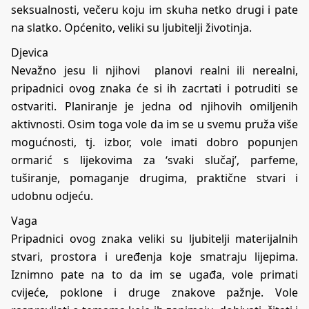
seksualnosti, večeru koju im skuha netko drugi i pate
na slatko. Općenito, veliki su ljubitelji životinja.
Djevica
Nevažno jesu li njihovi planovi realni ili nerealni,
pripadnici ovog znaka će si ih zacrtati i potruditi se
ostvariti. Planiranje je jedna od njihovih omiljenih
aktivnosti. Osim toga vole da im se u svemu pruža više
mogućnosti, tj. izbor, vole imati dobro popunjen
ormarić s lijekovima za ‘svaki slučaj’, parfeme,
tuširanje, pomaganje drugima, praktične stvari i
udobnu odjeću.
Vaga
Pripadnici ovog znaka veliki su ljubitelji materijalnih
stvari, prostora i uređenja koje smatraju lijepima.
Iznimno pate na to da im se ugađa, vole primati
cvijeće, poklone i druge znakove pažnje. Vole