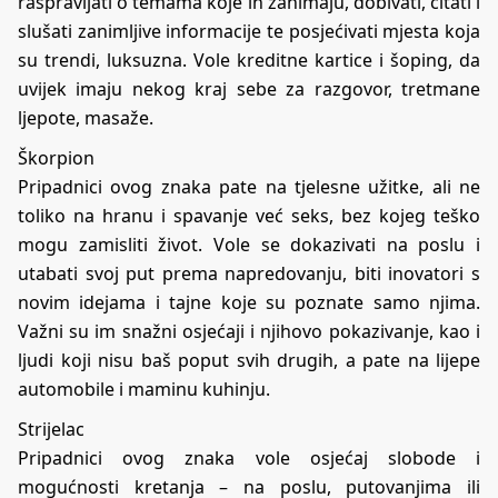
raspravljati o temama koje ih zanimaju, dobivati, čitati i
slušati zanimljive informacije te posjećivati mjesta koja
su trendi, luksuzna. Vole kreditne kartice i šoping, da
uvijek imaju nekog kraj sebe za razgovor, tretmane
ljepote, masaže.
Škorpion
Pripadnici ovog znaka pate na tjelesne užitke, ali ne
toliko na hranu i spavanje već seks, bez kojeg teško
mogu zamisliti život. Vole se dokazivati na poslu i
utabati svoj put prema napredovanju, biti inovatori s
novim idejama i tajne koje su poznate samo njima.
Važni su im snažni osjećaji i njihovo pokazivanje, kao i
ljudi koji nisu baš poput svih drugih, a pate na lijepe
automobile i maminu kuhinju.
Strijelac
Pripadnici ovog znaka vole osjećaj slobode i
mogućnosti kretanja – na poslu, putovanjima ili