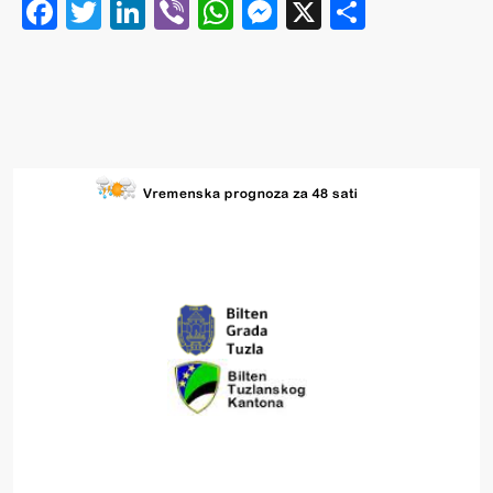
Facebook
Twitter
LinkedIn
Viber
WhatsApp
Messenger
X
Share