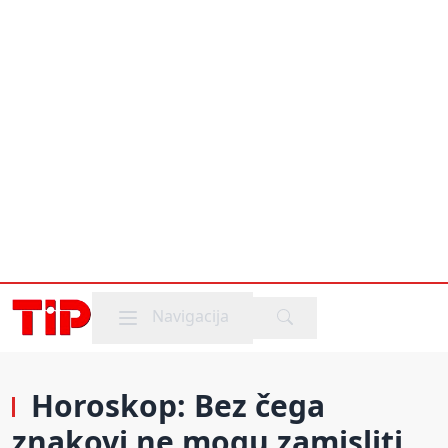
Mobile menu
Navigacija
Horoskop: Bez čega
znakovi ne mogu zamisliti