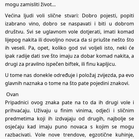
mogu zamisliti život…
Većina ljudi voli slične stvari: Dobro pojesti, popiti
izabrano vino, dobro se naspavati i biti u dobrom
društvu. Svi se uglavnom vole dotjerati, imati komad
lijepog nakita ili dovoljno novca da si priušte nešto što
ih veseli. Pa, opet, koliko god svi voljeli isto, neki će
ipak radije dati sve što imaju za dobar komad nakita, a
drugi za pravilno ispečen biftek, ili finu kapljicu.
U tome nas donekle određuje i položaj zvijezda, pa evo
glavnih naznaka o tome na što pate pojedini znakovi.
Ovan
Pripadnici ovog znaka pate na to da ih drugi vole i
prihvaćaju. Uživaju u finim vinima, odjeći i sličnim
predmetima koji ih izdvajaju od drugih, najbolje se
osjećaju kad imaju puno novaca s kojim se mogu
razbacivati. Vole nove trendove, egzotične kuhinje,