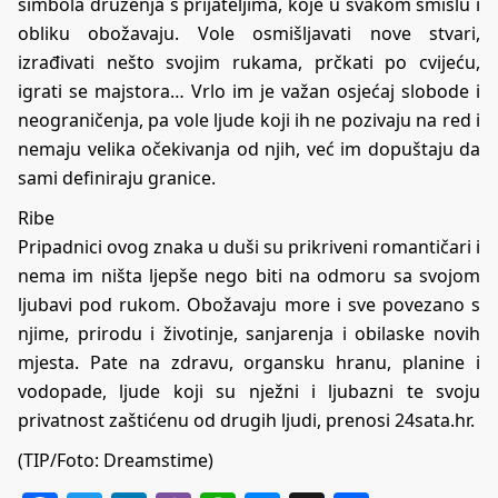
simbola druženja s prijateljima, koje u svakom smislu i
obliku obožavaju. Vole osmišljavati nove stvari,
izrađivati nešto svojim rukama, prčkati po cvijeću,
igrati se majstora… Vrlo im je važan osjećaj slobode i
neograničenja, pa vole ljude koji ih ne pozivaju na red i
nemaju velika očekivanja od njih, već im dopuštaju da
sami definiraju granice.
Ribe
Pripadnici ovog znaka u duši su prikriveni romantičari i
nema im ništa ljepše nego biti na odmoru sa svojom
ljubavi pod rukom. Obožavaju more i sve povezano s
njime, prirodu i životinje, sanjarenja i obilaske novih
mjesta. Pate na zdravu, organsku hranu, planine i
vodopade, ljude koji su nježni i ljubazni te svoju
privatnost zaštićenu od drugih ljudi, prenosi
24sata.hr
.
(TIP/Foto: Dreamstime)