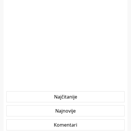
Najčitanije
Najnovije
Komentari