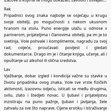
izazove u kojima se mogu dokazati, zavoditi i osvajati…
Rak
Pripadnici ovog znaka najbolje se osjećaju u krugu
svoje obitelji, po mogućnosti s nekom ukusnom
hranom na stolu. Puno energije ulažu u odnose s
partnerom, prijateljima i članovima obitelji, pa im je to
svetinja. Vole pohvale i komplimente, nagradu za svoj
rad, cvijeće, proučavati povijest i gledati
dokumentarce. Drago im je i čitanje knjiga, učenje, ali i
opuštanje uz alkohol ili slična sredstva.
Lav
Vježbanje, dobar izgled i kondicija važne su stavke u
životu pripadnika ovog znaka. Vole sve vrste fizičkih
aktivnosti, izazovnu odjeću, isticati se među drugima,
svilu, zlato i štedjeti novac. U ljubavi i prijateljstvu
inzistiraju na puno pažnje, ljubavi i javljanja, žele
zahvalu za sve što naprave. Cijene erotiku i istraživanje