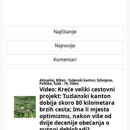
Najčitanije
Najnovije
Komentari