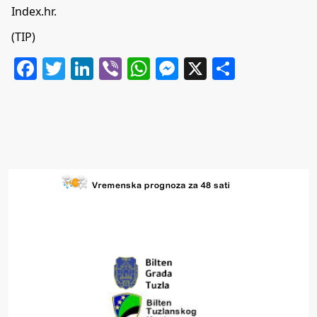
Index.hr.
(TIP)
Facebook
Twitter
LinkedIn
Viber
WhatsApp
Messenger
X
Share