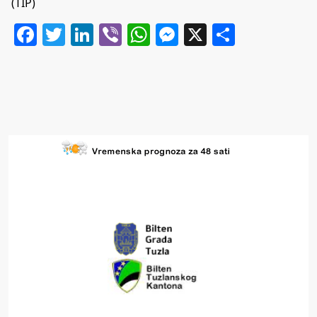
(TIP)
Facebook
Twitter
LinkedIn
Viber
WhatsApp
Messenger
X
Share