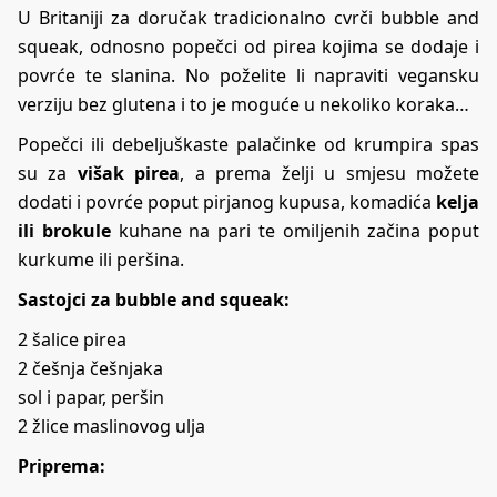
U Britaniji za doručak tradicionalno cvrči bubble and
squeak, odnosno popečci od pirea kojima se dodaje i
povrće te slanina. No poželite li napraviti vegansku
verziju bez glutena i to je moguće u nekoliko koraka…
Popečci ili debeljuškaste palačinke od krumpira spas
su za
višak pirea
, a prema želji u smjesu možete
dodati i povrće poput pirjanog kupusa, komadića
kelja
ili brokule
kuhane na pari te omiljenih začina poput
kurkume ili peršina.
Sastojci za bubble and squeak:
2 šalice pirea
2 češnja češnjaka
sol i papar, peršin
2 žlice maslinovog ulja
Priprema: