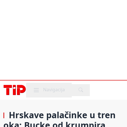
Mobile menu
Navigacija
Hrskave palačinke u tren
oka: Bucke od krumpira