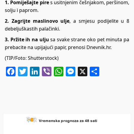
1. Pomiješajte pire
s usitnjenim češnjakom, peršinom,
solju i paprom.
2. Zagrijte maslinovo ulje
, a smjesu podijelite u 8
debeljuškastih palačinki.
3. Pržite ih na ulju
sa svake strane oko pet minuta pa
prebacite na upijajući papir, prenosi
Dnevnik.hr
.
(TIP/Foto: Shutterstock)
Facebook
Twitter
LinkedIn
Viber
WhatsApp
Messenger
X
Share