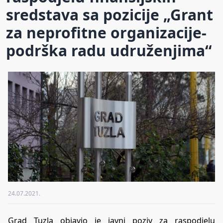
sredstava sa pozicije „Grant
za neprofitne organizacije-
podrška radu udruženjima“
24.07.2021.
Grad Tuzla objavio je javni poziv za raspodjelu