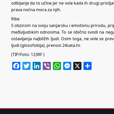
odbijanje da to učine jer ne vole kada ih drugi prisilja
prava noćna mora za njih.
Ribe
S obzirom na svoju sanjarsku i emotivnu prirodu, pri
međuljudskim odnosima. To se obično svodi na negativ
ostavljanja najbližih ljudi. Osim toga, ne vole se pr
ljudi (glosofobija), prenosi
24sata.hr
.
(TIP/Foto: 123RF )
Facebook
Twitter
LinkedIn
Viber
WhatsApp
Messenger
X
Share