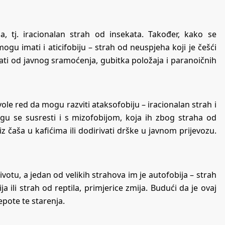
, tj. iracionalan strah od insekata. Također, kako se
 mogu imati i aticifobiju – strah od neuspjeha koji je češći
ti od javnog sramoćenja, gubitka položaja i paranoičnih
ole red da mogu razviti ataksofobiju – iracionalan strah i
gu se susresti i s mizofobijom, koja ih zbog straha od
iz čaša u kafićima ili dodirivati drške u javnom prijevozu.
votu, a jedan od velikih strahova im je autofobija – strah
bija ili strah od reptila, primjerice zmija. Budući da je ovaj
epote te starenja.