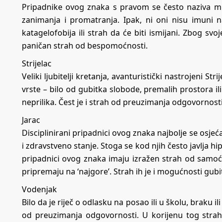
Pripadnike ovog znaka s pravom se često naziva mra
zanimanja i promatranja. Ipak, ni oni nisu imuni n
katagelofobija ili strah da će biti ismijani. Zbog svoj
paničan strah od bespomoćnosti.
Strijelac
Veliki ljubitelji kretanja, avanturistički nastrojeni Str
vrste – bilo od gubitka slobode, premalih prostora ili
neprilika. Čest je i strah od preuzimanja odgovornosti 
Jarac
Disciplinirani pripadnici ovog znaka najbolje se osjeć
i zdravstveno stanje. Stoga se kod njih često javlja h
pripadnici ovog znaka imaju izražen strah od samoće
pripremaju na ‘najgore’. Strah ih je i mogućnosti gubit
Vodenjak
Bilo da je riječ o odlasku na posao ili u školu, braku i
od preuzimanja odgovornosti. U korijenu tog straha