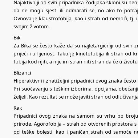
Najaktivniji od svih pripadnika Zodijaka skloni su neo
da ne mogu sjesti ili odmarati se, no ako to potraj
Ovnova je klaustrofobija, kao i strah od nemoći, tj.
svojim životom.
Bik
Za Bika se često kaže da su najletargičniji od svih
prijeći i u lijenost. Tako je kinetofobija ili strah od
fobija kod njih, a nije im stran niti strah da će u život
Blizanci
Hiperaktivni i znatiželjni pripadnici ovog znaka često 
Pri suočavanju s teškim izborima, opcijama, obećanj
željeli. Kao rezultat se može javiti strah od odlučivanj
Rak
Pripadnici ovog znaka na samom su vrhu po broju f
prirode. Agorofobija – strah od otvorenih prostora s 
od teške bolesti, kao i paničan strah od samoće 