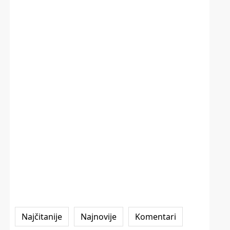
Najčitanije
Najnovije
Komentari