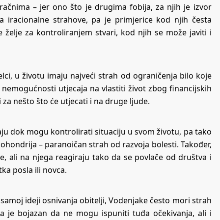
čnima – jer ono što je drugima fobija, za njih je izvor
a iracionalne strahove, pa je primjerice kod njih česta
e želje za kontroliranjem stvari, kod njih se može javiti i
ijelci, u životu imaju najveći strah od ograničenja bilo koje
 nemogućnosti utjecaja na vlastiti život zbog financijskih
za nešto što će utjecati i na druge ljude.
aju dok mogu kontrolirati situaciju u svom životu, pa tako
ipohondrija – paranoičan strah od razvoja bolesti. Također,
, ali na njega reagiraju tako da se povlače od društva i
ka posla ili novca.
li samoj ideji osnivanja obitelji, Vodenjake često mori strah
 je bojazan da ne mogu ispuniti tuđa očekivanja, ali i