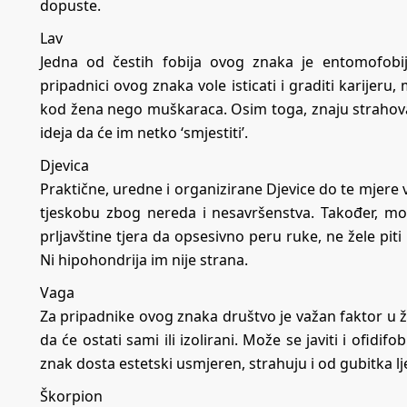
dopuste.
Lav
Jedna od čestih fobija ovog znaka je entomofobija
pripadnici ovog znaka vole isticati i graditi karijeru,
kod žena nego muškaraca. Osim toga, znaju strahova
ideja da će im netko ‘smjestiti’.
Djevica
Praktične, uredne i organizirane Djevice do te mjere v
tjeskobu zbog nereda i nesavršenstva. Također, mo
prljavštine tjera da opsesivno peru ruke, ne žele piti 
Ni hipohondrija im nije strana.
Vaga
Za pripadnike ovog znaka društvo je važan faktor u ži
da će ostati sami ili izolirani. Može se javiti i ofidifo
znak dosta estetski usmjeren, strahuju i od gubitka lj
Škorpion