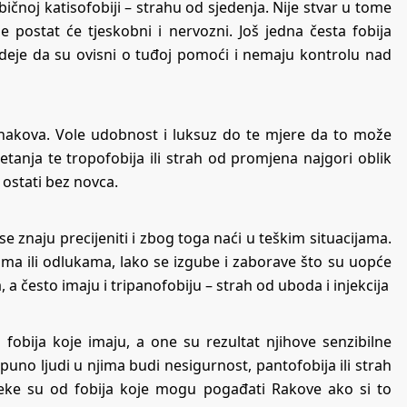
bičnoj katisofobiji – strahu od sjedenja. Nije stvar u tome
e postat će tjeskobni i nervozni. Još jedna česta fobija
 ideje da su ovisni o tuđoj pomoći i nemaju kontrolu nad
 znakova. Vole udobnost i luksuz do te mjere da to može
 kretanja te tropofobija ili strah od promjena najgori oblik
u ostati bez novca.
se znaju precijeniti i zbog toga naći u teškim situacijama.
ima ili odlukama, lako se izgube i zaborave što su uopće
a, a često imaju i tripanofobiju – strah od uboda i injekcija
obija koje imaju, a one su rezultat njihove senzibilne
puno ljudi u njima budi nesigurnost, pantofobija ili strah
neke su od fobija koje mogu pogađati Rakove ako si to