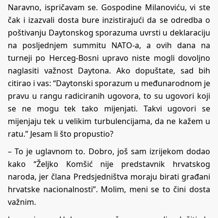
Naravno, ispričavam se. Gospodine Milanoviću, vi ste
čak i izazvali dosta bure inzistirajući da se odredba o
poštivanju Daytonskog sporazuma uvrsti u deklaraciju
na posljednjem summitu NATO-a, a ovih dana na
turneji po Herceg-Bosni upravo niste mogli dovoljno
naglasiti važnost Daytona. Ako dopuštate, sad bih
citirao i vas: “Daytonski sporazum u međunarodnom je
pravu u rangu radiciranih ugovora, to su ugovori koji
se ne mogu tek tako mijenjati. Takvi ugovori se
mijenjaju tek u velikim turbulencijama, da ne kažem u
ratu.” Jesam li što propustio?
– To je uglavnom to. Dobro, još sam izrijekom dodao
kako “Željko Komšić nije predstavnik hrvatskog
naroda, jer člana Predsjedništva moraju birati građani
hrvatske nacionalnosti”. Molim, meni se to čini dosta
važnim.