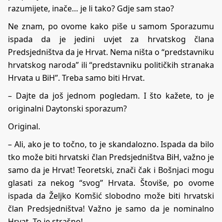
razumijete, inače… je li tako? Gdje sam stao?
Ne znam, po ovome kako piše u samom Sporazumu
ispada da je jedini uvjet za hrvatskog člana
Predsjedništva da je Hrvat. Nema ništa o “predstavniku
hrvatskog naroda” ili “predstavniku političkih stranaka
Hrvata u BiH”. Treba samo biti Hrvat.
– Dajte da još jednom pogledam. I što kažete, to je
originalni Daytonski sporazum?
Original.
– Ali, ako je to točno, to je skandalozno. Ispada da bilo
tko može biti hrvatski član Predsjedništva BiH, važno je
samo da je Hrvat! Teoretski, znači čak i Bošnjaci mogu
glasati za nekog “svog” Hrvata. Štoviše, po ovome
ispada da Željko Komšić slobodno može biti hrvatski
član Predsjedništva! Važno je samo da je nominalno
Hrvat. To je strašno!