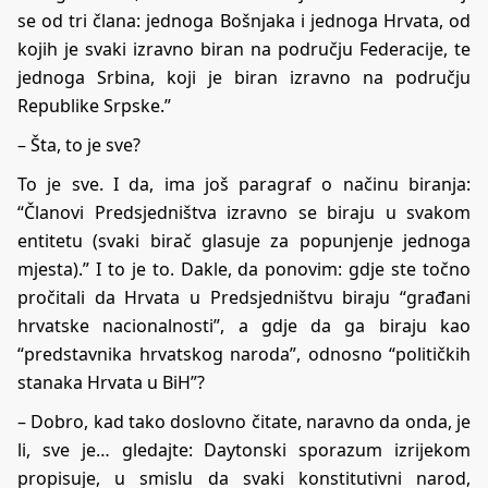
se od tri člana: jednoga Bošnjaka i jednoga Hrvata, od
kojih je svaki izravno biran na području Federacije, te
jednoga Srbina, koji je biran izravno na području
Republike Srpske.”
– Šta, to je sve?
To je sve. I da, ima još paragraf o načinu biranja:
“Članovi Predsjedništva izravno se biraju u svakom
entitetu (svaki birač glasuje za popunjenje jednoga
mjesta).” I to je to. Dakle, da ponovim: gdje ste točno
pročitali da Hrvata u Predsjedništvu biraju “građani
hrvatske nacionalnosti”, a gdje da ga biraju kao
“predstavnika hrvatskog naroda”, odnosno “političkih
stanaka Hrvata u BiH”?
– Dobro, kad tako doslovno čitate, naravno da onda, je
li, sve je… gledajte: Daytonski sporazum izrijekom
propisuje, u smislu da svaki konstitutivni narod,