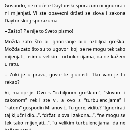
Gospodo, ne možete Daytonski sporazum ni ignorirati
ni mijenjati. Vi ste obavezni držati se slova i zakona
Daytonskog sporazuma.
– Zašto? Pa nije to Sveto pismo!
Možda zato što bi ignoriranje bilo ozbiljna greška.
Možda zato što su to ugovori koji se ne mogu tek tako
mijenjati, osim u velikim turbulencijama, da ne kažem
u ratu.
– Zoki je u pravu, govorite gluposti. Tko vam je to
rekao?
Vi, maloprije. Ovo s “ozbiljnom greškom”, “slovom i
zakonom” rekli ste vi, a ovo s “turbulencijama” i
“ratom” gospodin Milanović. Tu gore, vidite? “Ignorirati
taj ključni dio…”, “držati slova i zakona…”, “ne mogu se
tek tako mijenjati…”, “u velikim turbulencijama, da ne