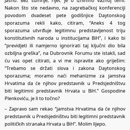
Jasno. Bez sumnje, riječ je o iznimno važnoj temi.
Nakon što ste nedavno, na zagrebačkoj konferenciji
povodom dvadeset pete godišnjice Daytonskog
sporazuma rekli kako, citiram, “Aneks 4 tog
sporazuma utvrđuje legitimnu predstavljenost triju
konstitutivnih naroda u institucijama BiH”, i kako bi
“previdjeti ili namjerno ignorirati taj ključni dio bila
ozbiljna greška”, na Dubrovnik Forumu ste istakli, sad
ću vas opet citirati, a vi me ispravite ako griješim:
“Trebamo se držati slova i zakona Daytonskog
sporazuma; moramo naći mehanizme za jamstva
Hrvatima da će njihov predstavnik u Predsjedništvu
biti legitimni predstavnik Hrvata u BiH.” Gospodine
Plenkoviću, je li to točno?
– Zapravo sam rekao “jamstva Hrvatima da će njihov
predstavnik u Predsjedništvu biti legitimni predstavnik
političkih stranaka Hrvata u BiH”. Molim lijepo.