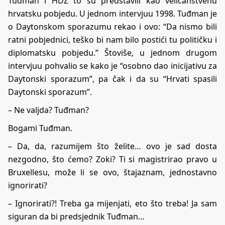
Tuđman i HDZ to su predstavili kao veličanstvenu
hrvatsku pobjedu. U jednom intervjuu 1998. Tuđman je
o Daytonskom sporazumu rekao i ovo: “Da nismo bili
ratni pobjednici, teško bi nam bilo postići tu političku i
diplomatsku pobjedu.” Štoviše, u jednom drugom
intervjuu pohvalio se kako je “osobno dao inicijativu za
Daytonski sporazum”, pa čak i da su “Hrvati spasili
Daytonski sporazum”.
– Ne valjda? Tuđman?
Bogami Tuđman.
– Da, da, razumijem što želite… ovo je sad dosta
nezgodno, što ćemo? Zoki? Ti si magistrirao pravo u
Bruxellesu, može li se ovo, štajaznam, jednostavno
ignorirati?
– Ignorirati?! Treba ga mijenjati, eto što treba! Ja sam
siguran da bi predsjednik Tuđman…