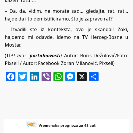
kažem ratu”…
– Da, da, vidim, ne morate sad… gledajte, rat, rat…
hajde da i to demistificiramo, što je zapravo rat?
– Izvadili ste iz konteksta, ovo je skandal! Zoki,
hajdemo mi odavde, idemo na TV Herceg-Bosne u
Mostar.
(TIP/Izvor:
portalnovosti
/ Autor: Boris Dežulović/Foto:
Pixsell / Autor: Facebook Zoran Milanović, Pixsell)
Facebook
Twitter
LinkedIn
Viber
WhatsApp
Messenger
X
Share