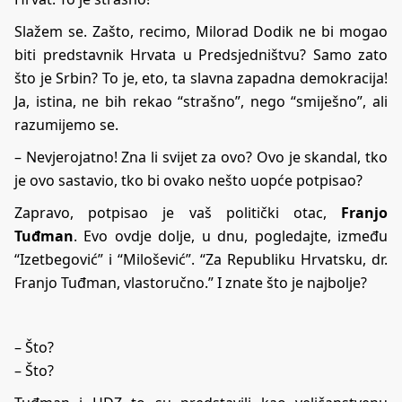
Slažem se. Zašto, recimo, Milorad Dodik ne bi mogao
biti predstavnik Hrvata u Predsjedništvu? Samo zato
što je Srbin? To je, eto, ta slavna zapadna demokracija!
Ja, istina, ne bih rekao “strašno”, nego “smiješno”, ali
razumijemo se.
– Nevjerojatno! Zna li svijet za ovo? Ovo je skandal, tko
je ovo sastavio, tko bi ovako nešto uopće potpisao?
Zapravo, potpisao je vaš politički otac,
Franjo
Tuđman
. Evo ovdje dolje, u dnu, pogledajte, između
“Izetbegović” i “Milošević”. “Za Republiku Hrvatsku, dr.
Franjo Tuđman, vlastoručno.” I znate što je najbolje?
– Što?
– Što?