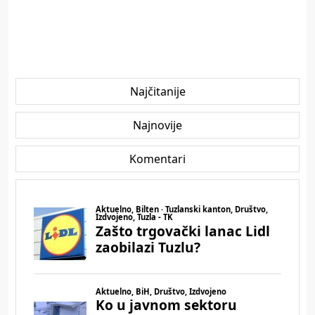
Najčitanije
Najnovije
Komentari