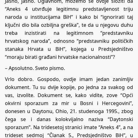
Jasno, jasno. Uglavnom, možemo se ovdje složiti da
“Aneks 4 utvrđuje legitimnu predstavljenost triju
naroda u institucijama BiH” i kako bi “ignorirati taj
ključni dio bila ozbiljna greška”, te da u njegovu duhu
treba inzistirati na legitimnom “predstavniku
hrvatskog naroda”, odnosno “predstavniku političkih
stanaka Hrvata u BiH”, kojega u Predsjedništvo
“moraju birati građani hrvatske nacionalnosti”?
– Apsolutno. Sveto pismo.
Vrlo dobro. Gospodo, ovdje imam jedan zanimljiv
dokument. Tu su dvije kopije, po jedna za svakog od
vas, izvolite. Dokument se, kako vidite, zove “Opći
okvirni sporazum za mir u Bosni i Hercegovini”,
donesen u Daytonu, Ohio, 21. studenoga 1995., zbog
čega se i danas kolokvijalno naziva “Daytonski
sporazum”. Na tridesetoj stranici imate “Aneks 4”, a na
trideset sedmoj “Članak 5., Predsjedništvo BiH”, u