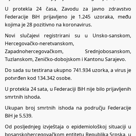
U protekla 24 časa, Zavodu za javno zdravstvo
Federacije BiH prijavljeno je 1.245 uzoraka, među
kojima je 28 pozitivno na koronavirus.
Novi slučajevi registrirani su u Unsko-sanskom,
Hercegovačko-neretvanskom,
Zapadnohercegovačkom, Srednjobosanskom,
Tuzlanskom, Zeničko-dobojskom i Kantonu Sarajevo.
Do sada su testirana ukupno 741.934 uzorka, a virus je
potvrđen kod 134.342 osobe.
U protekla 24 sata, u Federaciji BiH nije bilo prijavljenih
smrtnih ishoda.
Ukupan broj smrtnih ishoda na području Federacije
BiH je 5.539.
Оd pоsljеdnjеg izvјеštаја о еpidеmiоlоškој situаciјi u
bosanskohercegovačkom entitetu Rеpublika Srpska, u