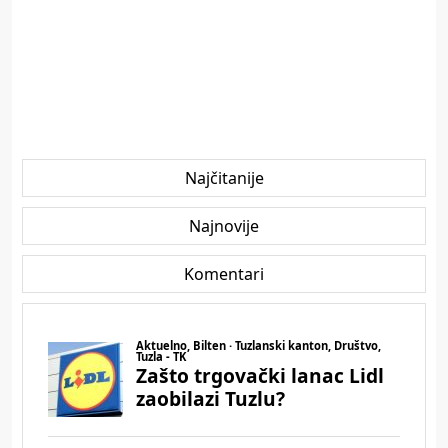
Najčitanije
Najnovije
Komentari