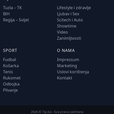
Tuzla – TK
Lifestyle i zdravlje
BiH
Ljubav i Sex
Regija – Svijet
Scitech i Auto
Showtime
Video
Zanimljivosti
SPORT
O NAMA
Fudbal
Impressum
Košarka
Marketing
Tenis
Uslovi korištenja
Rukomet
Kontakt
Odbojka
Plivanje
2026 © Tip.ba - Sva prava zadržana