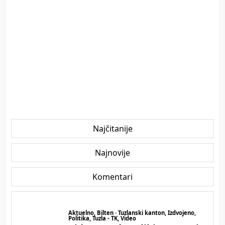
Najčitanije
Najnovije
Komentari