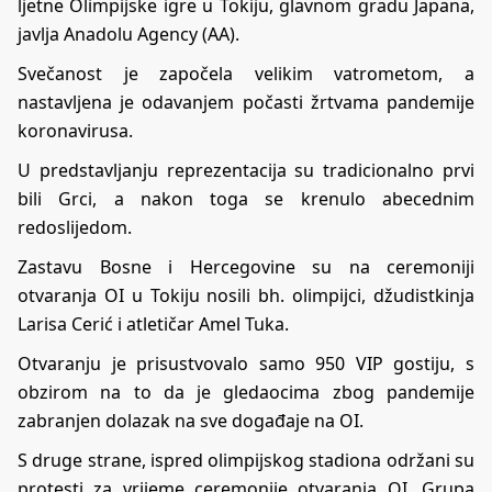
ljetne Olimpijske igre u Tokiju, glavnom gradu Japana,
javlja Anadolu Agency (AA).
Svečanost je započela velikim vatrometom, a
nastavljena je odavanjem počasti žrtvama pandemije
koronavirusa.
U predstavljanju reprezentacija su tradicionalno prvi
bili Grci, a nakon toga se krenulo abecednim
redoslijedom.
Zastavu Bosne i Hercegovine su na ceremoniji
otvaranja OI u Tokiju nosili bh. olimpijci, džudistkinja
Larisa Cerić i atletičar Amel Tuka.
Otvaranju je prisustvovalo samo 950 VIP gostiju, s
obzirom na to da je gledaocima zbog pandemije
zabranjen dolazak na sve događaje na OI.
S druge strane, ispred olimpijskog stadiona održani su
protesti za vrijeme ceremonije otvaranja OI. Grupa