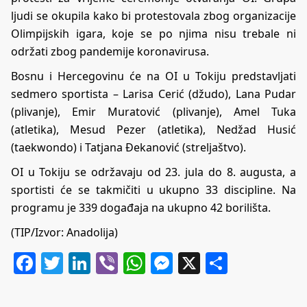
ljudi se okupila kako bi protestovala zbog organizacije
Olimpijskih igara, koje se po njima nisu trebale ni
održati zbog pandemije koronavirusa.
Bosnu i Hercegovinu će na OI u Tokiju predstavljati
sedmero sportista – Larisa Cerić (džudo), Lana Pudar
(plivanje), Emir Muratović (plivanje), Amel Tuka
(atletika), Mesud Pezer (atletika), Nedžad Husić
(taekwondo) i Tatjana Đekanović (streljaštvo).
OI u Tokiju se održavaju od 23. jula do 8. augusta, a
sportisti će se takmičiti u ukupno 33 discipline. Na
programu je 339 događaja na ukupno 42 borilišta.
(TIP/Izvor: Anadolija)
Facebook
Twitter
LinkedIn
Viber
WhatsApp
Messenger
X
Share