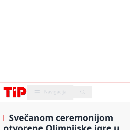
Mobile menu
Navigacija
Svečanom ceremonijom
otvorene Olimpijske igre u