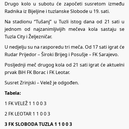
Drugo kolo u subotu će započeti susretom između
Radnika iz Bijeljine i tuzlanske Slobode u 19. sati.
Na stadionu “Tušanj” u Tuzli istog dana od 21 sati u
jednom od najzanimljivijih mečeva kola sastaju se
Tuzla City i Željezničar.
U nedjelju su na rasporedu tri meča. Od 17 sati igrat će
Rudar Prijedor – Široki Brijeg i Posušje – FK Sarajevo.
Posljednji meč drugog kola od 21 sati igrat će aktuelni
prvak BiH FK Borac i FK Leotar.
Susret Zrinjski – Velež je odgođen.
Tabela:
1 FK VELEŽ 1 1 0 0 3
2 FK LEOTAR 1 1 0 0 3
3 FK SLOBODA TUZLA 1 1 0 0 3