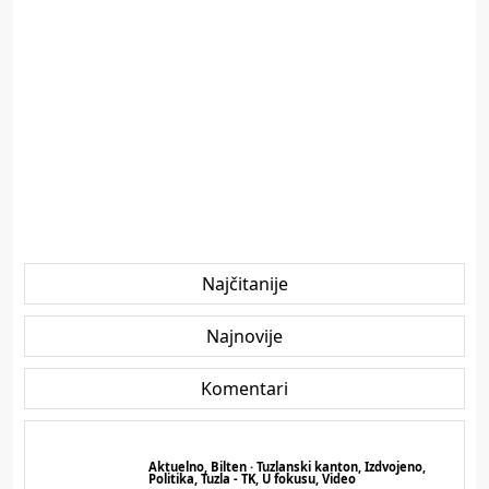
Najčitanije
Najnovije
Komentari