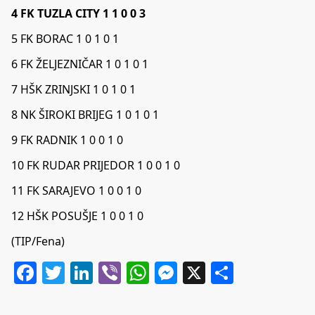
4 FK TUZLA CITY 1 1 0 0 3
5 FK BORAC 1 0 1 0 1
6 FK ŽELJEZNIČAR 1 0 1 0 1
7 HŠK ZRINJSKI 1 0 1 0 1
8 NK ŠIROKI BRIJEG 1 0 1 0 1
9 FK RADNIK 1 0 0 1 0
10 FK RUDAR PRIJEDOR 1 0 0 1 0
11 FK SARAJEVO 1 0 0 1 0
12 HŠK POSUŠJE 1 0 0 1 0
(TIP/Fena)
Facebook
Twitter
LinkedIn
Viber
WhatsApp
Messenger
X
Share