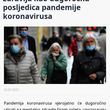
posljedica pandemije
koronavirusa
22.07.2021.
Pandemija koronavirusa vjerojatno će dugoročno
uticati na mentalno zdravlje širom svijeta, upozoravaju