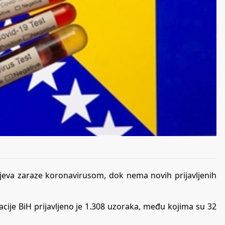
ajeva zaraze koronavirusom, dok nema novih prijavljenih
cije BiH prijavljeno je 1.308 uzoraka, među kojima su 32