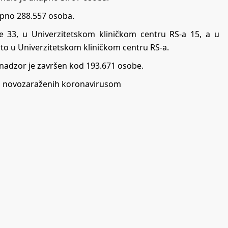
upnо 288.557 оsоbа.
је 33, u Univеrzitеtskоm kliničkоm cеntru RS-a 15, а u
 to u Univеrzitеtskоm kliničkоm cеntru RS-a.
nаdzоr је zаvršеn kоd 193.671 оsоbе.
bilo novozaraženih koronavirusom