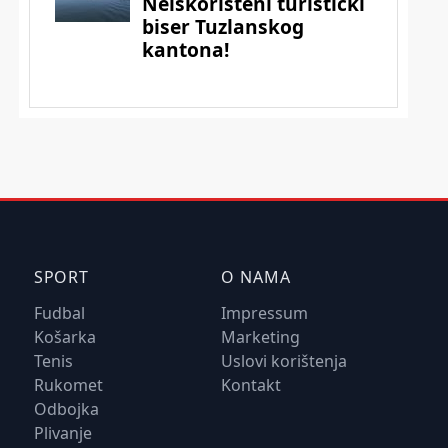
SPORT
O NAMA
Fudbal
Impressum
Košarka
Marketing
Tenis
Uslovi korištenja
Rukomet
Kontakt
Odbojka
Plivanje