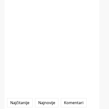
Najčitanije
Najnovije
Komentari