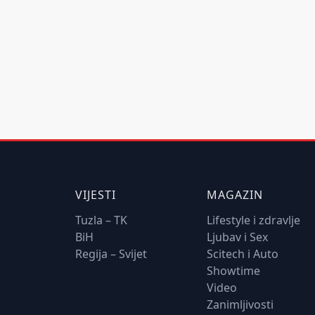
VIJESTI
MAGAZIN
Tuzla – TK
Lifestyle i zdravlje
BiH
Ljubav i Sex
Regija – Svijet
Scitech i Auto
Showtime
Video
Zanimljivosti