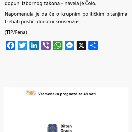
dopuni Izbornog zakona – navela je Čolo.
Napomenula je da će o krupnim političkim pitanjima
trebati postići dodatni konsenzus.
(TIP/Fena)
Facebook
Twitter
LinkedIn
Viber
WhatsApp
Messenger
X
Share