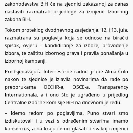
zakonodavstva BiH će na sjednici zakazanoj za danas
nastaviti razmatrati prijedloge za izmjene Izbornog
zakona BiH.
Tokom proteklog dvodnevnog zasjedanja, 12. i 13. jula,
razmatrana su poglavlja koja se odnose na birački
spisak, ovjeru i kandidiranje za izbore, provođenje
izbora, te zaštitu izbornog prava i pravila ponašanja u
izbornoj kampanji.
Predsjedavajuća Interresorne radne grupe Alma Čolo
nakon te sjednice je izjavila novinarima da rade po
preporukama ODIHR-a, OSCE-a, Transparency
Internationala, a i ono što je ugrađeno u prijedlog
Centralne izborne komisije BiH na dnevnom je redu.
– Idemo redom po poglavljima. Puno stvari smo
izdiskutovali i u vezi s određenim stvarima imamo
konsenzus, a na kraju ćemo glasati o svakoj izmjeni i