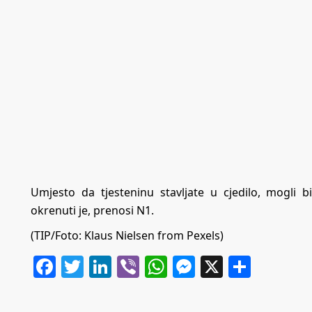
Umjesto da tjesteninu stavljate u cjedilo, mogli 
okrenuti je, prenosi N1.
(TIP/Foto: Klaus Nielsen from Pexels)
Facebook
Twitter
LinkedIn
Viber
WhatsApp
Messenger
X
Share