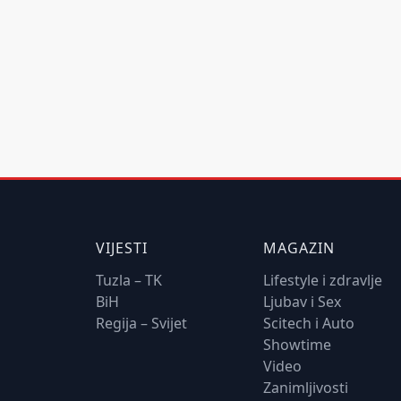
VIJESTI
MAGAZIN
Tuzla – TK
Lifestyle i zdravlje
BiH
Ljubav i Sex
Regija – Svijet
Scitech i Auto
Showtime
Video
Zanimljivosti