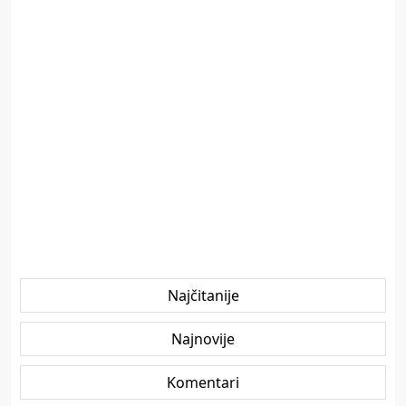
Najčitanije
Najnovije
Komentari