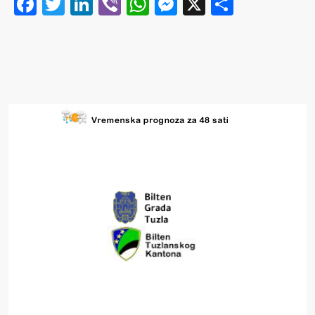
Facebook
Twitter
LinkedIn
Viber
WhatsApp
Messenger
X
Share