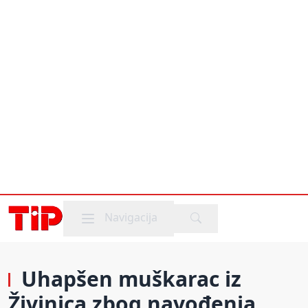
Mobile menu
Navigacija
Uhapšen muškarac iz
Živinica zbog navođenja