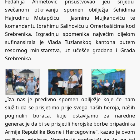
Fedahija Ahmetović prisustvovao jeu srijedu
svečanom otkrivanju spomen obilježja šehidima
Hajrudinu Mutapčiću i Jasminu Mujkanoviću te
komandantu Ibrahimu Salihoviću u Omerbašićima kod
Srebrenika. Izgradnju spomenika najvećim dijelom
sufinansirala je Vlada Tuzlanskog kantona putem
resornog ministarstva, uz učešće građana i Grada
Srebrenika.
„Iza nas je predivno spomen obilježje koje će nam
služiti da se prisjetimo prije svega naših heroja, naših
poginulih boraca, koje ostavljamo za naredne
generacije da bi se prisjetili herojske borbe pripadnika
Armije Republike Bosne i Hercegovine“, kazao je ovom