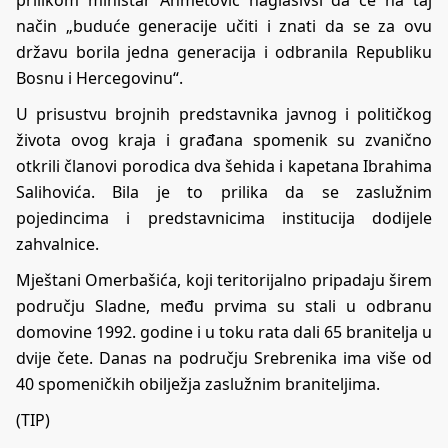
prilikom ministar Ahmetović naglasivši da će na taj
način „buduće generacije učiti i znati da se za ovu
državu borila jedna generacija i odbranila Republiku
Bosnu i Hercegovinu“.
U prisustvu brojnih predstavnika javnog i političkog
života ovog kraja i građana spomenik su zvanično
otkrili članovi porodica dva šehida i kapetana Ibrahima
Salihovića. Bila je to prilika da se zaslužnim
pojedincima i predstavnicima institucija dodijele
zahvalnice.
Mještani Omerbašića, koji teritorijalno pripadaju širem
području Sladne, među prvima su stali u odbranu
domovine 1992. godine i u toku rata dali 65 branitelja u
dvije čete. Danas na području Srebrenika ima više od
40 spomeničkih obilježja zaslužnim braniteljima.
(TIP)