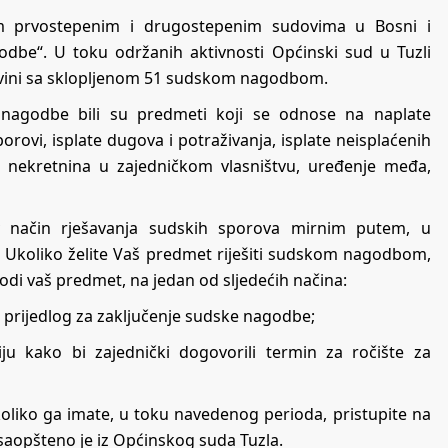
im prvostepenim i drugostepenim sudovima u Bosni i
dbe“. U toku održanih aktivnosti Općinski sud u Tuzli
egovini sa sklopljenom 51 sudskom nagodbom.
 nagodbe bili su predmeti koji se odnose na naplate
orovi, isplate dugova i potraživanja, isplate neisplaćenih
 i nekretnina u zajedničkom vlasništvu, uređenje međa,
 način rješavanja sudskih sporova mirnim putem, u
. Ukoliko želite Vaš predmet riješiti sudskom nagodbom,
vodi vaš predmet, na jedan od sljedećih načina:
 prijedlog za zaključenje sudske nagodbe;
iju kako bi zajednički dogovorili termin za ročište za
liko ga imate, u toku navedenog perioda, pristupite na
saopšteno je iz Općinskog suda Tuzla.