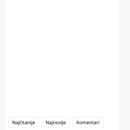
Najčitanije
Najnovije
Komentari