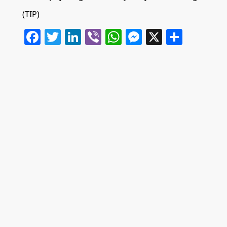
(TIP)
Facebook
Twitter
LinkedIn
Viber
WhatsApp
Messenger
X
Share