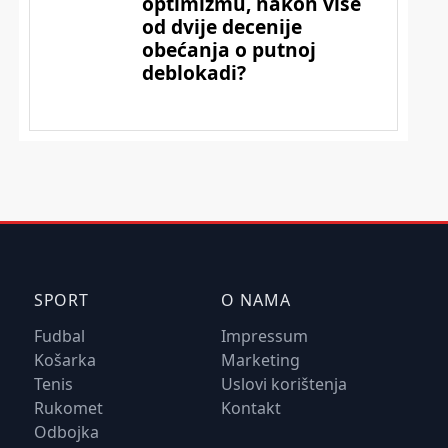
SPORT
O NAMA
Fudbal
Impressum
Košarka
Marketing
Tenis
Uslovi korištenja
Rukomet
Kontakt
Odbojka