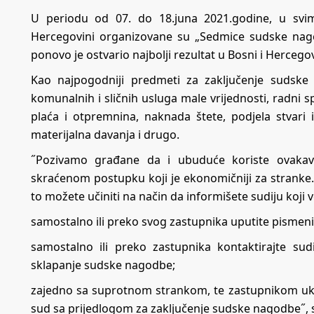
U periodu od 07. do 18.juna 2021.godine, u sv
Hercegovini organizovane su „Sedmice sudske nago
ponovo je ostvario najbolji rezultat u Bosni i Herc
Kao najpogodniji predmeti za zaključenje sudske
komunalnih i sličnih usluga male vrijednosti, radni sp
plaća i otpremnina, naknada štete, podjela stvari
materijalna davanja i drugo.
˝Pozivamo građane da i ubuduće koriste ovakav
skraćenom postupku koji je ekonomičniji za stranke
to možete učiniti na način da informišete sudiju koji 
samostalno ili preko svog zastupnika uputite pismeni
samostalno ili preko zastupnika kontaktirajte sud
sklapanje sudske nagodbe;
zajedno sa suprotnom strankom, te zastupnikom uko
sud sa prijedlogom za zaključenje sudske nagodbe˝, 