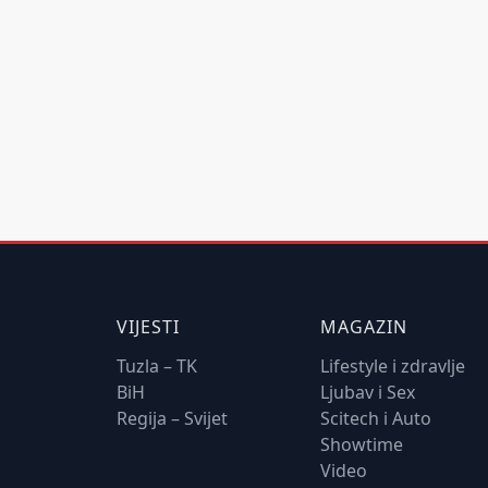
VIJESTI
MAGAZIN
Tuzla – TK
Lifestyle i zdravlje
BiH
Ljubav i Sex
Regija – Svijet
Scitech i Auto
Showtime
Video