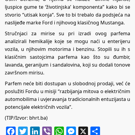
ljuspice gume te ‘životinjska’ komponenta” kako bi se
stvorio “utisak konja“. Sve to bi trebalo da podsjeća na
naslijeđe marke Ford i njihovog klasičnog Mustanga.
Stručnjaci za mirise su pri izradi ovog parfema
analizirali hemikalije koje se mogu naći u enterijeru
vozila, u njihovim motorima i benzinu. Stopili su ih s
klasičnim sastojcima parfema kao što su đumbir,
lavanda, geranijum i sandalovina, koji su dodali tonove
završnom mirisu.
Parfem neće biti dostupan u slobodnoj prodaji, već će
poslužiti Fordu u misiji “razbijanja mitova o električnim
automobilima i uvjeravanja tradicionalnih entuzijasta u
potencijale električnih vozila”.
(TIP/Izvor: bhrt.ba)
Facebook
Twitter
LinkedIn
Viber
WhatsApp
Messenger
X
Share