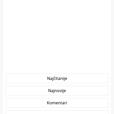
Najčitanije
Najnovije
Komentari