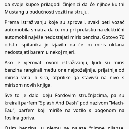
da svoje kupce prilagodi činjenici da će njihov kultni
Mustang u budućnosti voziti na struju.
Prema istraživanju koje su sproveli, svaki peti vozač
automobila smatra da će mu pri prelasku na električni
automobil najviše nedostajati miris benzina. Gotovo 70
odsto ispitanika je izjavilo da će im miris oktana
nedostajati barem u nekoj mjeri.
Ako je vjerovati ovom istraživanju, ljudi su miris
benzina rangirali među one najpoželjnije, prijatnije od
mirisa vina ili sira, otprilike ga stavivši na nivo s
mirisom novih knjiga.
Sve to je dalo ideju Fordovim stručnjacima, pa su
kreirali parfem “Splash And Dash” pod nazivom “Mach-
Eau”, parfem koji miriše na vozilo s pogonom na
fosilna goriva.
Osim benzina, u njemu se nalaze “dimne nijanse,