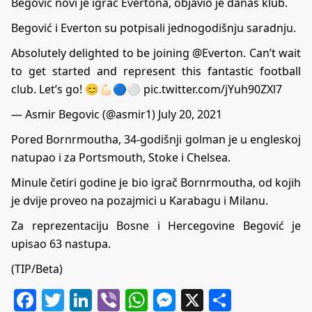
Begović novi je igrač Evertona, objavio je danas klub.
Begović i Everton su potpisali jednogodišnju saradnju.
Absolutely delighted to be joining
@Everton
. Can’t wait
to get started and represent this fantastic football
club. Let’s go! 😊💪🏻🔵⚪️
pic.twitter.com/jYuh90ZXl7
— Asmir Begovic (@asmir1)
July 20, 2021
Pored Bornrmoutha, 34-godišnji golman je u engleskoj
natupao i za Portsmouth, Stoke i Chelsea.
Minule četiri godine je bio igrač Bornrmoutha, od kojih
je dvije proveo na pozajmici u Karabagu i Milanu.
Za reprezentaciju Bosne i Hercegovine Begović je
upisao 63 nastupa.
(TIP/Beta)
Facebook
Twitter
LinkedIn
Viber
WhatsApp
Messenger
X
Share