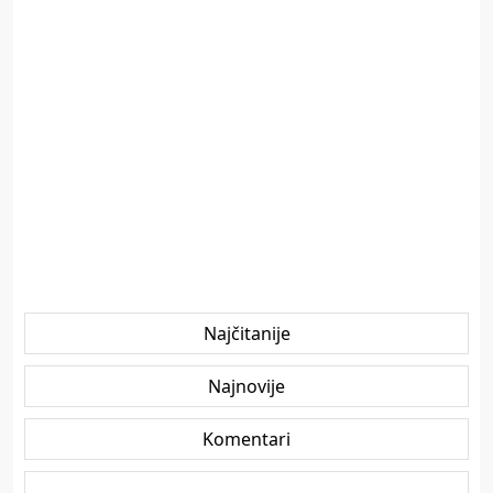
Najčitanije
Najnovije
Komentari