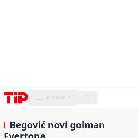
Mobile menu
Navigacija
Begović novi golman
Evertona