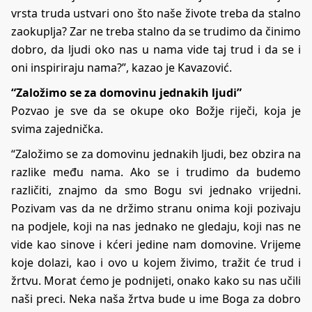
vrsta truda ustvari ono što naše živote treba da stalno
zaokuplja? Zar ne treba stalno da se trudimo da činimo
dobro, da ljudi oko nas u nama vide taj trud i da se i
oni inspiriraju nama?”, kazao je Kavazović.
“Založimo se za domovinu jednakih ljudi”
Pozvao je sve da se okupe oko Božje riječi, koja je
svima zajednička.
“Založimo se za domovinu jednakih ljudi, bez obzira na
razlike među nama. Ako se i trudimo da budemo
različiti, znajmo da smo Bogu svi jednako vrijedni.
Pozivam vas da ne držimo stranu onima koji pozivaju
na podjele, koji na nas jednako ne gledaju, koji nas ne
vide kao sinove i kćeri jedine nam domovine. Vrijeme
koje dolazi, kao i ovo u kojem živimo, tražit će trud i
žrtvu. Morat ćemo je podnijeti, onako kako su nas učili
naši preci. Neka naša žrtva bude u ime Boga za dobro