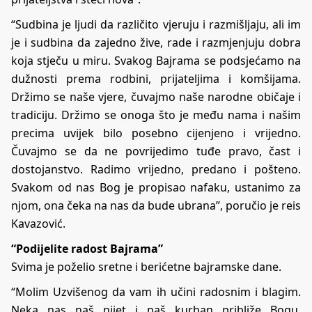
“Sudbina je ljudi da različito vjeruju i razmišljaju, ali im
je i sudbina da zajedno žive, rade i razmjenjuju dobra
koja stječu u miru. Svakog Bajrama se podsjećamo na
dužnosti prema rodbini, prijateljima i komšijama.
Držimo se naše vjere, čuvajmo naše narodne običaje i
tradiciju. Držimo se onoga što je među nama i našim
precima uvijek bilo posebno cijenjeno i vrijedno.
Čuvajmo se da ne povrijedimo tuđe pravo, čast i
dostojanstvo. Radimo vrijedno, predano i pošteno.
Svakom od nas Bog je propisao nafaku, ustanimo za
njom, ona čeka na nas da bude ubrana”, poručio je reis
Kavazović.
“Podijelite radost Bajrama”
Svima je poželio sretne i berićetne bajramske dane.
“Molim Uzvišenog da vam ih učini radosnim i blagim.
Neka nas naš nijet i naš kurban približe Bogu.