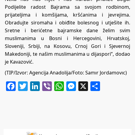
Podijelite radost Bajrama sa svojom rodbinom,
prijateljima i komšijama, kršćanima i jevrejima.
Obradujte siromaha i obiđite bolesnog i utješite ih.
Sretne i berićetne bajramske dane želim svim
muslimanima u Bosni i Hercegovini, Hrvatskoj,
Sloveniji, Srbiji, na Kosovu, Crnoj Gori i Sjevernoj
Makedoniji, te našim muslimanima u dijaspori”, dodao
je Kavazović.
(TIP/Izvor: Agencija Anadolija/Foto: Samır Jordamovıc)
Facebook
Twitter
LinkedIn
Viber
WhatsApp
Messenger
X
Share