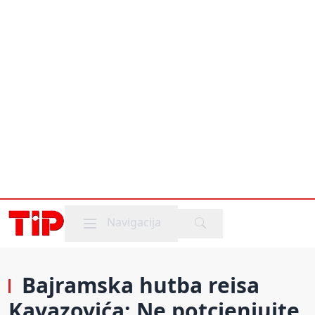
Mobile menu
Navigacija
Bajramska hutba reisa
Kavazovića: Ne potcjenjujte