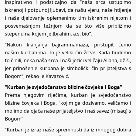
inspirativno i podsticajno da “naša srca ustupimo
iskrenoj i potpunoj ljubavi, da našu vjeru, naše htijenje
i naše djelovanje oplemenimo tim iskrenim nijetom i
posvemašnjom težnjom da se što više približimo
stepenu na kojem je Ibrahim, a.s. bio”.
“Nakon klanjanja bajram-namaza, pristupit ćemo
našim kurbanima. To je veliki čin žrtve. Kada budemo
to činili, neka naša srca i naši jezici veličaju Allaha, dž.š.,
jer prinošenje kurbana je simbolički čin prijateljstva s
Bogom”, rekao je Kavazović.
“Kurban je svjedočanstvo blizine čovjeka i Boga”
Prema njegovim riječima, kurban je svjedočanstvo
blizine čovjeka i Boga, “kojim ga dozivamo, veličamo i
molimo da ojača naše prijateljstvo i naš savez (misaq) s
Bogom”.
“Kurban je izraz naše spremnosti da iz mnogog dobra