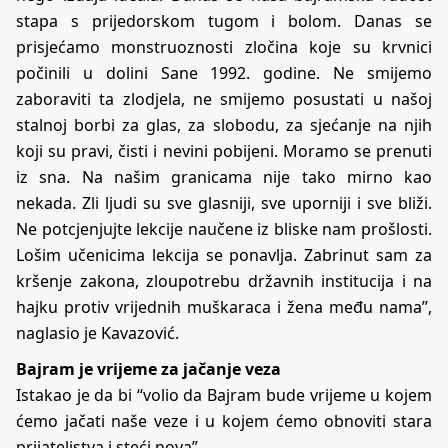
stapa s prijedorskom tugom i bolom. Danas se
prisjećamo monstruoznosti zločina koje su krvnici
počinili u dolini Sane 1992. godine. Ne smijemo
zaboraviti ta zlodjela, ne smijemo posustati u našoj
stalnoj borbi za glas, za slobodu, za sjećanje na njih
koji su pravi, čisti i nevini pobijeni. Moramo se prenuti
iz sna. Na našim granicama nije tako mirno kao
nekada. Zli ljudi su sve glasniji, sve uporniji i sve bliži.
Ne potcjenjujte lekcije naučene iz bliske nam prošlosti.
Lošim učenicima lekcija se ponavlja. Zabrinut sam za
kršenje zakona, zloupotrebu državnih institucija i na
hajku protiv vrijednih muškaraca i žena među nama”,
naglasio je Kavazović.
Bajram je vrijeme za jačanje veza
Istakao je da bi “volio da Bajram bude vrijeme u kojem
ćemo jačati naše veze i u kojem ćemo obnoviti stara
prijateljstva i steći nova”.