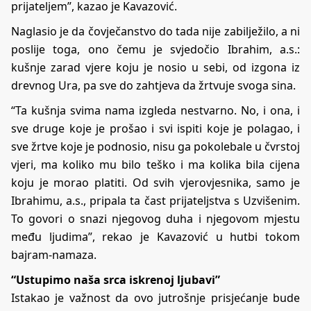
prijateljem”, kazao je Kavazović.
Naglasio je da čovječanstvo do tada nije zabilježilo, a ni
poslije toga, ono čemu je svjedočio Ibrahim, a.s.:
kušnje zarad vjere koju je nosio u sebi, od izgona iz
drevnog Ura, pa sve do zahtjeva da žrtvuje svoga sina.
“Ta kušnja svima nama izgleda nestvarno. No, i ona, i
sve druge koje je prošao i svi ispiti koje je polagao, i
sve žrtve koje je podnosio, nisu ga pokolebale u čvrstoj
vjeri, ma koliko mu bilo teško i ma kolika bila cijena
koju je morao platiti. Od svih vjerovjesnika, samo je
Ibrahimu, a.s., pripala ta čast prijateljstva s Uzvišenim.
To govori o snazi njegovog duha i njegovom mjestu
među ljudima”, rekao je Kavazović u hutbi tokom
bajram-namaza.
“Ustupimo naša srca iskrenoj ljubavi”
Istakao je važnost da ovo jutrošnje prisjećanje bude