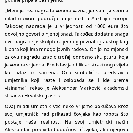
godine pripala baš njemu.
„Meni je ova nagrada veoma važna, jer sam ja veoma
mlad u ovom području umjetnosti u Austriji i Europi.
Također, nagrada je u vrijednosti od 1000 eura što
dovoljno govori o njenoj snazi. Također, dodatna snaga
ove nagrade je skulptura jednog poznatog austrijskog
kipara koji ima mnogo javnih radova. On je, najmjenski
za ovu nagradu izradio trofej, odnosno skulpturu koja
je veoma vrijedna. Predstavlja oblik apstraktnog cvijeta
koji izlazi iz kamena. Ona simbolično predstavlja
umjetnika koji raste i oslobađa se i ide prema
visinama“, rekao je Aleksandar Marković, akademski
slikar za Hrvatski glasnik.
Ovaj mladi umjetnik već neko vrijeme pokušava kroz
svoj umjetnički rad prikazati čovjeka kao robota što
postaje naša realnost. Na svoj umjetnički način
Aleksandar predviđa budućnost čovjeka, ali i njegovu