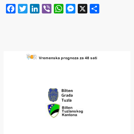
Facebook
Twitter
LinkedIn
Viber
WhatsApp
Messenger
X
Share