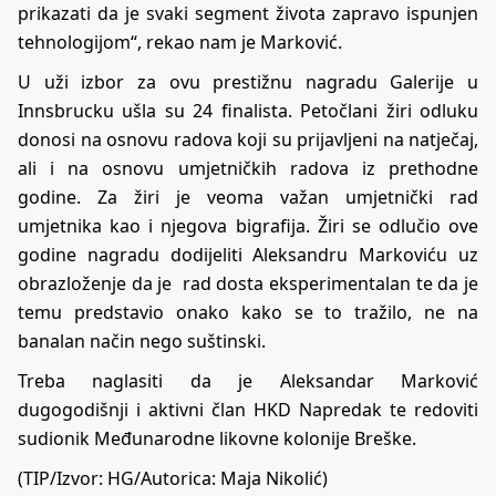
prikazati da je svaki segment života zapravo ispunjen
tehnologijom“, rekao nam je Marković.
U uži izbor za ovu prestižnu nagradu Galerije u
Innsbrucku ušla su 24 finalista. Petočlani žiri odluku
donosi na osnovu radova koji su prijavljeni na natječaj,
ali i na osnovu umjetničkih radova iz prethodne
godine. Za žiri je veoma važan umjetnički rad
umjetnika kao i njegova bigrafija. Žiri se odlučio ove
godine nagradu dodijeliti Aleksandru Markoviću uz
obrazloženje da je rad dosta eksperimentalan te da je
temu predstavio onako kako se to tražilo, ne na
banalan način nego suštinski.
Treba naglasiti da je Aleksandar Marković
dugogodišnji i aktivni član HKD Napredak te redoviti
sudionik Međunarodne likovne kolonije Breške.
(TIP/Izvor:
HG
/Autorica: Maja Nikolić)