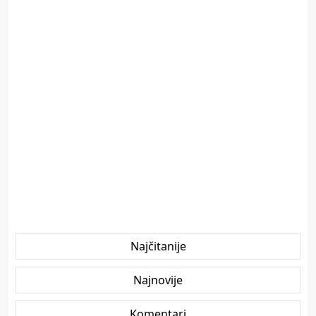
Najčitanije
Najnovije
Komentari