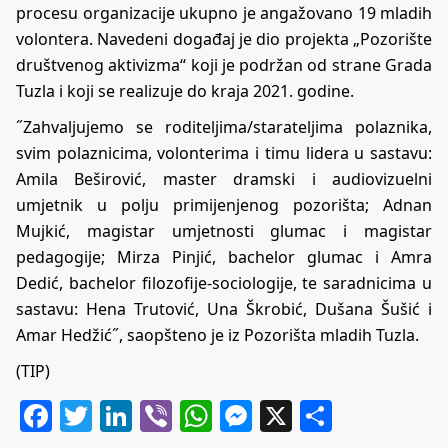
procesu organizacije ukupno je angažovano 19 mladih
volontera. Navedeni događaj je dio projekta „Pozorište
društvenog aktivizma“ koji je podržan od strane Grada
Tuzla i koji se realizuje do kraja 2021. godine.
˝Zahvaljujemo se roditeljima/starateljima polaznika,
svim polaznicima, volonterima i timu lidera u sastavu:
Amila Beširović, master dramski i audiovizuelni
umjetnik u polju primijenjenog pozorišta; Adnan
Mujkić, magistar umjetnosti glumac i magistar
pedagogije; Mirza Pinjić, bachelor glumac i Amra
Dedić, bachelor filozofije-sociologije, te saradnicima u
sastavu: Hena Trutović, Una Škrobić, Dušana Šušić i
Amar Hedžić˝, saopšteno je iz Pozorišta mladih Tuzla.
(TIP)
Facebook
Twitter
LinkedIn
Viber
WhatsApp
Messenger
X
Share