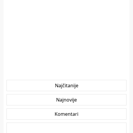
Najčitanije
Najnovije
Komentari