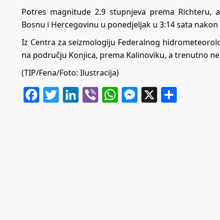
Potres magnitude 2.9 stupnjeva prema Richteru, a i
Bosnu i Hercegovinu u ponedjeljak u 3:14 sata nakon
Iz Centra za seizmologiju Federalnog hidrometeorol
na području Konjica, prema Kalinoviku, a trenutno ne
(TIP/Fena/Foto: Ilustracija)
Facebook
Twitter
LinkedIn
Viber
WhatsApp
Messenger
X
Share