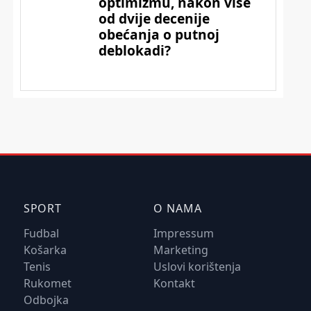
SPORT
O NAMA
Fudbal
Impressum
Košarka
Marketing
Tenis
Uslovi korištenja
Rukomet
Kontakt
Odbojka