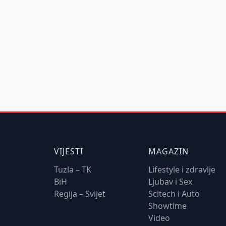
VIJESTI
MAGAZIN
Tuzla – TK
Lifestyle i zdravlje
BiH
Ljubav i Sex
Regija – Svijet
Scitech i Auto
Showtime
Video