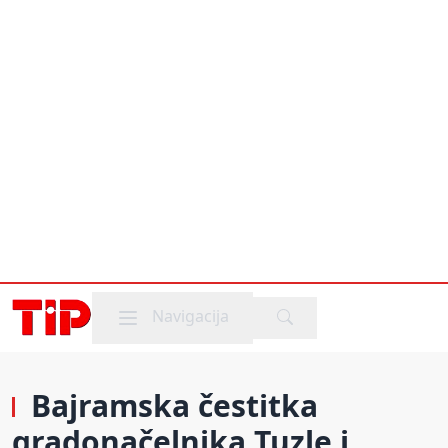
Mobile menu
Navigacija
Bajramska čestitka
gradonačelnika Tuzle i