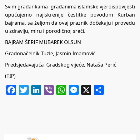
Svim građankama građanima islamske vjeroispovijesti
upućujemo najiskrenije čestitke povodom Kurban
bajrama, sa željom da ovaj praznik dočekaju i provedu
u zdravlju, miru i porodičnoj sreći.
BAJRAM ŠERIF MUBAREK OLSUN
Gradonačelnik Tuzle, Jasmin Imamović
Predsjedavajuća Gradskog vijeće, Nataša Perić
(TIP)
Facebook
Twitter
LinkedIn
Viber
WhatsApp
Messenger
X
Share