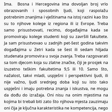
Ima. Bosna i Hercegovina ima dovoljan broj vrlo
obrazovanih i sposobnih ljudi, koji raspolažu
potrebnim znanjima i vještinama na istoj razini kao što
su to njihove kolege iz regiona ili iz Evrope. Treba
samo prisustvovati, recimo, događajima kada se
promoviraju kolege studenti koji su završili fakultete.
Ja sam prisustvovao u zadnjih pet-šest godina takvim
događajima u Zetri kada se šest ili sedam hiljada
studenata promovira u svoja zvanja. Treba razgovarati
sa tom djecom koja su zlatne značke, čiji je prosjek na
izuzetno teškim fakultetima 9,5 ili 10. Samo što,
nažalost, takvi mladi, uspješni i perspektivni ljudi, ili
nije važno, ljudi srednjeg doba koji su isto tako
uspješni i imaju potrebna znanja i iskustva, ne mogu
da dođu do izražaja. Oni nisu na onim mjestima na
kojima bi trebali biti zato što njihova mjesta zauzimaju
oni čija je ključna karakteristika ne kompetencija, nego