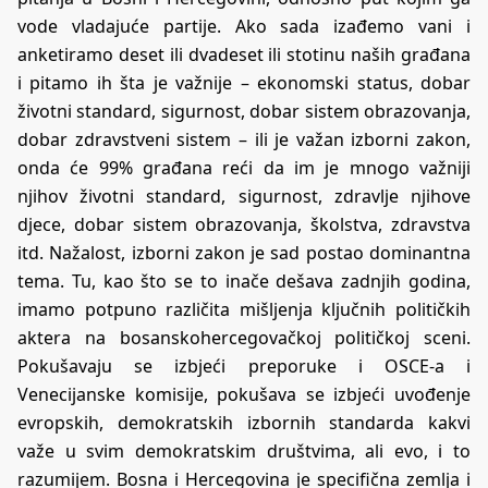
vode vladajuće partije. Ako sada izađemo vani i
anketiramo deset ili dvadeset ili stotinu naših građana
i pitamo ih šta je važnije – ekonomski status, dobar
životni standard, sigurnost, dobar sistem obrazovanja,
dobar zdravstveni sistem – ili je važan izborni zakon,
onda će 99% građana reći da im je mnogo važniji
njihov životni standard, sigurnost, zdravlje njihove
djece, dobar sistem obrazovanja, školstva, zdravstva
itd. Nažalost, izborni zakon je sad postao dominantna
tema. Tu, kao što se to inače dešava zadnjih godina,
imamo potpuno različita mišljenja ključnih političkih
aktera na bosanskohercegovačkoj političkoj sceni.
Pokušavaju se izbjeći preporuke i OSCE-a i
Venecijanske komisije, pokušava se izbjeći uvođenje
evropskih, demokratskih izbornih standarda kakvi
važe u svim demokratskim društvima, ali evo, i to
razumijem. Bosna i Hercegovina je specifična zemlja i