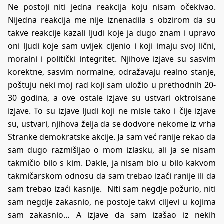
Ne postoji niti jedna reakcija koju nisam očekivao.
Nijedna reakcija me nije iznenadila s obzirom da su
takve reakcije kazali ljudi koje ja dugo znam i upravo
oni ljudi koje sam uvijek cijenio i koji imaju svoj lični,
moralni i politički integritet. Njihove izjave su sasvim
korektne, sasvim normalne, odražavaju realno stanje,
poštuju neki moj rad koji sam uložio u prethodnih 20-
30 godina, a ove ostale izjave su ustvari oktroisane
izjave. To su izjave ljudi koji ne misle tako i čije izjave
su, ustvari, njihova želja da se dodvore nekome iz vrha
Stranke demokratske akcije. Ja sam već ranije rekao da
sam dugo razmišljao o mom izlasku, ali ja se nisam
takmičio bilo s kim. Dakle, ja nisam bio u bilo kakvom
takmičarskom odnosu da sam trebao izaći ranije ili da
sam trebao izaći kasnije. Niti sam negdje požurio, niti
sam negdje zakasnio, ne postoje takvi ciljevi u kojima
sam zakasnio… A izjave da sam izašao iz nekih