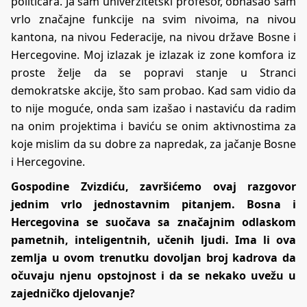
političara. Ja sam univerzitetski profesor, obnašao sam
vrlo značajne funkcije na svim nivoima, na nivou
kantona, na nivou Federacije, na nivou države Bosne i
Hercegovine. Moj izlazak je izlazak iz zone komfora iz
proste želje da se popravi stanje u Stranci
demokratske akcije, što sam probao. Kad sam vidio da
to nije moguće, onda sam izašao i nastaviću da radim
na onim projektima i baviću se onim aktivnostima za
koje mislim da su dobre za napredak, za jačanje Bosne
i Hercegovine.
Gospodine Zvizdiću, završićemo ovaj razgovor
jednim vrlo jednostavnim pitanjem. Bosna i
Hercegovina se suočava sa značajnim odlaskom
pametnih, inteligentnih, učenih ljudi. Ima li ova
zemlja u ovom trenutku dovoljan broj kadrova da
očuvaju njenu opstojnost i da se nekako uvežu u
zajedničko djelovanje?