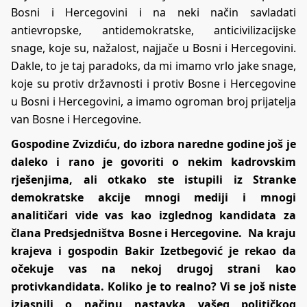
Bosni i Hercegovini i na neki način savladati
antievropske, antidemokratske, anticivilizacijske
snage, koje su, nažalost, najjače u Bosni i Hercegovini.
Dakle, to je taj paradoks, da mi imamo vrlo jake snage,
koje su protiv državnosti i protiv Bosne i Hercegovine
u Bosni i Hercegovini, a imamo ogroman broj prijatelja
van Bosne i Hercegovine.
Gospodine Zvizdiću, do izbora naredne godine još je
daleko i rano je govoriti o nekim kadrovskim
rješenjima, ali otkako ste istupili iz Stranke
demokratske akcije mnogi mediji i mnogi
analitičari vide vas kao izglednog kandidata za
člana Predsjedništva Bosne i Hercegovine. Na kraju
krajeva i gospodin Bakir Izetbegović je rekao da
očekuje vas na nekoj drugoj strani kao
protivkandidata. Koliko je to realno? Vi se još niste
izjasnili o načinu nastavka vašeg političkog