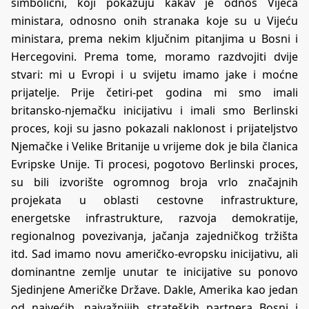
simbolični, koji pokazuju kakav je odnos Vijeća
ministara, odnosno onih stranaka koje su u Vijeću
ministara, prema nekim ključnim pitanjima u Bosni i
Hercegovini. Prema tome, moramo razdvojiti dvije
stvari: mi u Evropi i u svijetu imamo jake i moćne
prijatelje. Prije četiri-pet godina mi smo imali
britansko-njemačku inicijativu i imali smo Berlinski
proces, koji su jasno pokazali naklonost i prijateljstvo
Njemačke i Velike Britanije u vrijeme dok je bila članica
Evripske Unije. Ti procesi, pogotovo Berlinski proces,
su bili izvorište ogromnog broja vrlo značajnih
projekata u oblasti cestovne infrastrukture,
energetske infrastrukture, razvoja demokratije,
regionalnog povezivanja, jačanja zajedničkog tržišta
itd. Sad imamo novu američko-evropsku inicijativu, ali
dominantne zemlje unutar te inicijative su ponovo
Sjedinjene Američke Države. Dakle, Amerika kao jedan
od najvećih, najvažnijih strateških partnera Bosni i