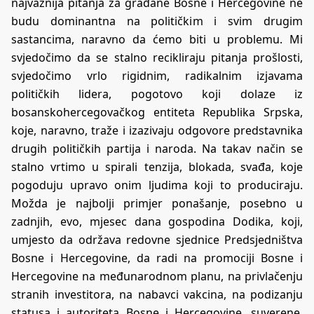
najvažnija pitanja za građane Bosne i Hercegovine ne
budu dominantna na političkim i svim drugim
sastancima, naravno da ćemo biti u problemu. Mi
svjedočimo da se stalno recikliraju pitanja prošlosti,
svjedočimo vrlo rigidnim, radikalnim izjavama
političkih lidera, pogotovo koji dolaze iz
bosanskohercegovačkog entiteta Republika Srpska,
koje, naravno, traže i izazivaju odgovore predstavnika
drugih političkih partija i naroda. Na takav način se
stalno vrtimo u spirali tenzija, blokada, svađa, koje
pogoduju upravo onim ljudima koji to produciraju.
Možda je najbolji primjer ponašanje, posebno u
zadnjih, evo, mjesec dana gospodina Dodika, koji,
umjesto da održava redovne sjednice Predsjedništva
Bosne i Hercegovine, da radi na promociji Bosne i
Hercegovine na međunarodnom planu, na privlačenju
stranih investitora, na nabavci vakcina, na podizanju
statusa i autoriteta Bosne i Hercegovine, suverene,