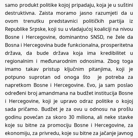
samo produkt politike kojoj pripadaju, koja je u suštini
destruktivna. Zaista moramo jasno razumjeti da u
ovom trenutku predstavnici političkih partija iz
Republike Srpske, koji su u vladajućoj koaliciji na nivou
Bosne i Hercegovine, dominantno SNSD, ne žele da
Bosna i Hercegovina bude funkcionalna, prosperitetna
država, da bude država koja ima kredibilitet u
regionalnim i međunarodnim odnosima. Zbog toga
imamo takav pristup ključnim pitanjima, koji je
potpuno suprotan od onoga što je potreba za
napretkom Bosne i Hercegovine. Evo, ja sam poslao
određeni broj amandmana na budžet institucija Bosne
i Hercegovine, koji je upravo odraz politike o kojoj
sada pričamo. Budžet je za ovu u odnosu na prošlu
godinu povećan za skoro 30 miliona, ali neke stavke
koje su bitne za promociju Bosne i Hercegovine, za
ekonomiju, za privredu, koje su bitne za jačanje javnog