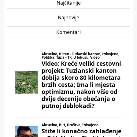
Najčitanije
Najnovije
Komentari