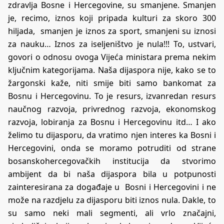
zdravlja Bosne i Hercegovine, su smanjene. Smanjen
je, recimo, iznos koji pripada kulturi za skoro 300
hiljada, smanjen je iznos za sport, smanjeni su iznosi
za nauku… Iznos za iseljeništvo je nula!!! To, ustvari,
govori o odnosu ovoga Vijeća ministara prema nekim
ključnim kategorijama. Naša dijaspora nije, kako se to
žargonski kaže, niti smije biti samo bankomat za
Bosnu i Hercegovinu. To je resurs, izvanredan resurs
naučnog razvoja, privrednog razvoja, ekonomskog
razvoja, lobiranja za Bosnu i Hercegovinu itd… I ako
želimo tu dijasporu, da vratimo njen interes ka Bosni i
Hercegovini, onda se moramo potruditi od strane
bosanskohercegovačkih institucija da stvorimo
ambijent da bi naša dijaspora bila u potpunosti
zainteresirana za događaje u Bosni i Hercegovini i ne
može na razdjelu za dijasporu biti iznos nula. Dakle, to
su samo neki mali segmenti, ali vrlo značajni,