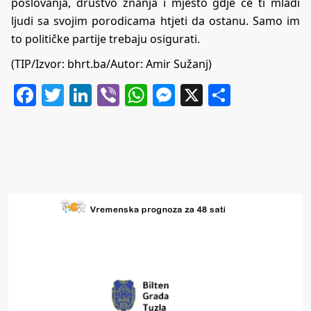
poslovanja, društvo znanja i mjesto gdje će ti mladi
ljudi sa svojim porodicama htjeti da ostanu. Samo im
to političke partije trebaju osigurati.
(TIP/Izvor:
bhrt.ba
/Autor: Amir Sužanj)
Facebook
Twitter
LinkedIn
Viber
WhatsApp
Messenger
X
Share