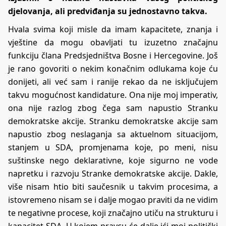
djelovanja, ali predviđanja su jednostavno takva.
Hvala svima koji misle da imam kapacitete, znanja i
vještine da mogu obavljati tu izuzetno značajnu
funkciju člana Predsjedništva Bosne i Hercegovine. Još
je rano govoriti o nekim konačnim odlukama koje ću
donijeti, ali već sam i ranije rekao da ne isključujem
takvu mogućnost kandidature. Ona nije moj imperativ,
ona nije razlog zbog čega sam napustio Stranku
demokratske akcije. Stranku demokratske akcije sam
napustio zbog neslaganja sa aktuelnom situacijom,
stanjem u SDA, promjenama koje, po meni, nisu
suštinske nego deklarativne, koje sigurno ne vode
napretku i razvoju Stranke demokratske akcije. Dakle,
više nisam htio biti saučesnik u takvim procesima, a
istovremeno nisam se i dalje mogao praviti da ne vidim
te negativne procese, koji značajno utiču na strukturu i