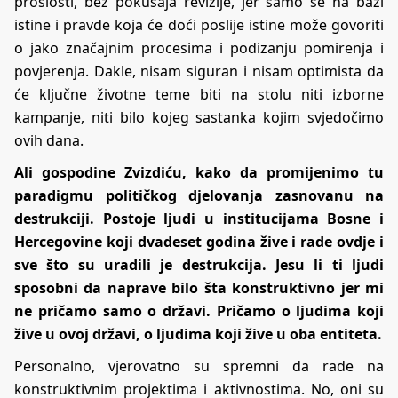
prošlosti, bez pokušaja revizije, jer samo se na bazi
istine i pravde koja će doći poslije istine može govoriti
o jako značajnim procesima i podizanju pomirenja i
povjerenja. Dakle, nisam siguran i nisam optimista da
će ključne životne teme biti na stolu niti izborne
kampanje, niti bilo kojeg sastanka kojim svjedočimo
ovih dana.
Ali gospodine Zvizdiću, kako da promijenimo tu
paradigmu političkog djelovanja zasnovanu na
destrukciji. Postoje ljudi u institucijama Bosne i
Hercegovine koji dvadeset godina žive i rade ovdje i
sve što su uradili je destrukcija. Jesu li ti ljudi
sposobni da naprave bilo šta konstruktivno jer mi
ne pričamo samo o državi. Pričamo o ljudima koji
žive u ovoj državi, o ljudima koji žive u oba entiteta.
Personalno, vjerovatno su spremni da rade na
konstruktivnim projektima i aktivnostima. No, oni su