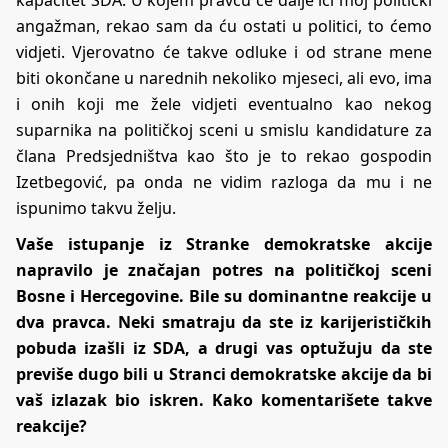
kapacitet SDA. U kojem pravcu će dalje ići moj politički
angažman, rekao sam da ću ostati u politici, to ćemo
vidjeti. Vjerovatno će takve odluke i od strane mene
biti okončane u narednih nekoliko mjeseci, ali evo, ima
i onih koji me žele vidjeti eventualno kao nekog
suparnika na političkoj sceni u smislu kandidature za
člana Predsjedništva kao što je to rekao gospodin
Izetbegović, pa onda ne vidim razloga da mu i ne
ispunimo takvu želju.
Vaše istupanje iz Stranke demokratske akcije
napravilo je značajan potres na političkoj sceni
Bosne i Hercegovine. Bile su dominantne reakcije u
dva pravca. Neki smatraju da ste iz karijerističkih
pobuda izašli iz SDA, a drugi vas optužuju da ste
previše dugo bili u Stranci demokratske akcije da bi
vaš izlazak bio iskren. Kako komentarišete takve
reakcije?