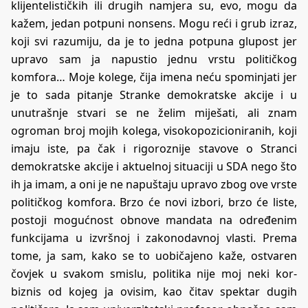
klijentelističkih ili drugih namjera su, evo, mogu da
kažem, jedan potpuni nonsens. Mogu reći i grub izraz,
koji svi razumiju, da je to jedna potpuna glupost jer
upravo sam ja napustio jednu vrstu političkog
komfora… Moje kolege, čija imena neću spominjati jer
je to sada pitanje Stranke demokratske akcije i u
unutrašnje stvari se ne želim miješati, ali znam
ogroman broj mojih kolega, visokopozicioniranih, koji
imaju iste, pa čak i rigoroznije stavove o Stranci
demokratske akcije i aktuelnoj situaciji u SDA nego što
ih ja imam, a oni je ne napuštaju upravo zbog ove vrste
političkog komfora. Brzo će novi izbori, brzo će liste,
postoji mogućnost obnove mandata na određenim
funkcijama u izvršnoj i zakonodavnoj vlasti. Prema
tome, ja sam, kako se to uobičajeno kaže, ostvaren
čovjek u svakom smislu, politika nije moj neki kor-
biznis od kojeg ja ovisim, kao čitav spektar dugih