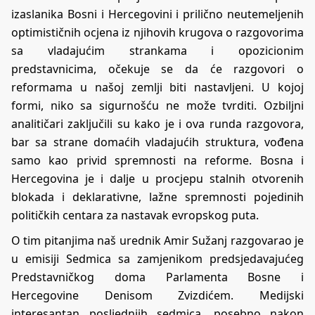
izaslanika Bosni i Hercegovini i prilično neutemeljenih
optimističnih ocjena iz njihovih krugova o razgovorima
sa vladajućim strankama i opozicionim
predstavnicima, očekuje se da će razgovori o
reformama u našoj zemlji biti nastavljeni. U kojoj
formi, niko sa sigurnošću ne može tvrditi. Ozbiljni
analitičari zaključili su kako je i ova runda razgovora,
bar sa strane domaćih vladajućih struktura, vođena
samo kao privid spremnosti na reforme. Bosna i
Hercegovina je i dalje u procjepu stalnih otvorenih
blokada i deklarativne, lažne spremnosti pojedinih
političkih centara za nastavak evropskog puta.
O tim pitanjima naš urednik Amir Sužanj razgovarao je
u emisiji Sedmica sa zamjenikom predsjedavajućeg
Predstavničkog doma Parlamenta Bosne i
Hercegovine Denisom Zvizdićem. Medijski
interesantan posljednjih sedmica, posebno nakon