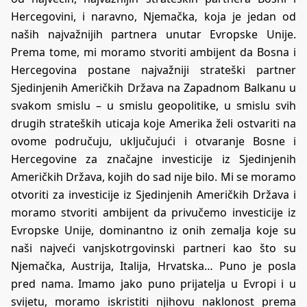
Hercegovini, i naravno, Njemačka, koja je jedan od
naših najvažnijih partnera unutar Evropske Unije.
Prema tome, mi moramo stvoriti ambijent da Bosna i
Hercegovina postane najvažniji strateški partner
Sjedinjenih Američkih Država na Zapadnom Balkanu u
svakom smislu – u smislu geopolitike, u smislu svih
drugih strateških uticaja koje Amerika želi ostvariti na
ovome područuju, uključujući i otvaranje Bosne i
Hercegovine za značajne investicije iz Sjedinjenih
Američkih Država, kojih do sad nije bilo. Mi se moramo
otvoriti za investicije iz Sjedinjenih Američkih Država i
moramo stvoriti ambijent da privučemo investicije iz
Evropske Unije, dominantno iz onih zemalja koje su
naši najveći vanjskotrgovinski partneri kao što su
Njemačka, Austrija, Italija, Hrvatska… Puno je posla
pred nama. Imamo jako puno prijatelja u Evropi i u
svijetu, moramo iskristiti njihovu naklonost prema