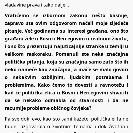
vladavine prava i tako dalje…
Vratićemo se izbornom zakonu nešto kasnije,
zapravo ste ovim odgovorom načeli moje sljedeće
pitanje. Već godinama su interesi građana, ono što
građani žele u Bosni i Hercegovini u realnom životu,
i ono što prezentuju najuticajnije stranke u zemlji u
velikom raskoraku. Pomenuli ste neka značajna
politička pitanja, koja su značajna samo zato što ih
neko nameće kao značajna, a inače se malo govori
o nekakvim ozbiljnim, ljudskim potrebama i
problemima. Kako ćemo to dovesti u ravnotežu i
kad će politička elita u Bosni i Hercegovini shvatiti
da se nekako odmakla od stvarnosti i da ne
razumije probleme običnog čovjeka?
Pa sve dok, evo, kao što sami kažete, politička elita ne
bude razgovarala o životnim temama i dok životna i