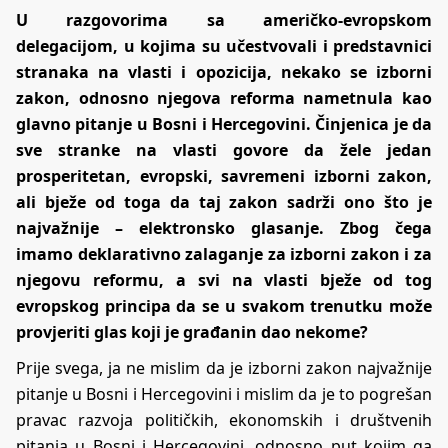
U razgovorima sa američko-evropskom
delegacijom, u kojima su učestvovali i predstavnici
stranaka na vlasti i opozicija, nekako se izborni
zakon, odnosno njegova reforma nametnula kao
glavno pitanje u Bosni i Hercegovini. Činjenica je da
sve stranke na vlasti govore da žele jedan
prosperitetan, evropski, savremeni izborni zakon,
ali bježe od toga da taj zakon sadrži ono što je
najvažnije – elektronsko glasanje. Zbog čega
imamo deklarativno zalaganje za izborni zakon i za
njegovu reformu, a svi na vlasti bježe od tog
evropskog principa da se u svakom trenutku može
provjeriti glas koji je građanin dao nekome?
Prije svega, ja ne mislim da je izborni zakon najvažnije
pitanje u Bosni i Hercegovini i mislim da je to pogrešan
pravac razvoja političkih, ekonomskih i društvenih
pitanja u Bosni i Hercegovini, odnosno put kojim ga