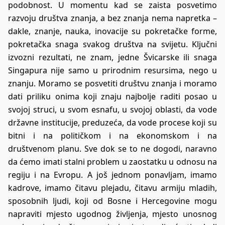
podobnost. U momentu kad se zaista posvetimo
razvoju društva znanja, a bez znanja nema napretka –
dakle, znanje, nauka, inovacije su pokretačke forme,
pokretačka snaga svakog društva na svijetu. Ključni
izvozni rezultati, ne znam, jedne Švicarske ili snaga
Singapura nije samo u prirodnim resursima, nego u
znanju. Moramo se posvetiti društvu znanja i moramo
dati priliku onima koji znaju najbolje raditi posao u
svojoj struci, u svom esnafu, u svojoj oblasti, da vode
državne institucije, preduzeća, da vode procese koji su
bitni i na političkom i na ekonomskom i na
društvenom planu. Sve dok se to ne dogodi, naravno
da ćemo imati stalni problem u zaostatku u odnosu na
regiju i na Evropu. A još jednom ponavljam, imamo
kadrove, imamo čitavu plejadu, čitavu armiju mladih,
sposobnih ljudi, koji od Bosne i Hercegovine mogu
napraviti mjesto ugodnog življenja, mjesto unosnog