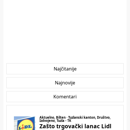
Najčitanije
Najnovije
Komentari