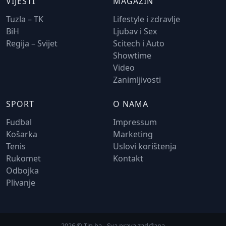
VIJESTI
MAGAZIN
Tuzla – TK
Lifestyle i zdravlje
BiH
Ljubav i Sex
Regija – Svijet
Scitech i Auto
Showtime
Video
Zanimljivosti
SPORT
O NAMA
Fudbal
Impressum
Košarka
Marketing
Tenis
Uslovi korištenja
Rukomet
Kontakt
Odbojka
Plivanje
2026 © Tip.ba - Sva prava zadržana