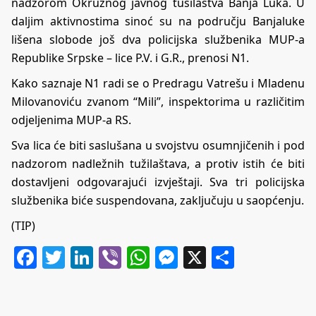
nadzorom Okružnog javnog tušilaštva Banja Luka. U
daljim aktivnostima sinoć su na području Banjaluke
lišena slobode još dva policijska službenika MUP-a
Republike Srpske – lice P.V. i G.R., prenosi
N1
.
Kako saznaje N1 radi se o Predragu Vatrešu i Mladenu
Milovanoviću zvanom “Mili”, inspektorima u različitim
odjeljenima MUP-a RS.
Sva lica će biti saslušana u svojstvu osumnjičenih i pod
nadzorom nadležnih tužilaštava, a protiv istih će biti
dostavljeni odgovarajući izvještaji. Sva tri policijska
službenika biće suspendovana, zaključuju u saopćenju.
(TIP)
Facebook
Twitter
LinkedIn
Viber
WhatsApp
Messenger
X
Share