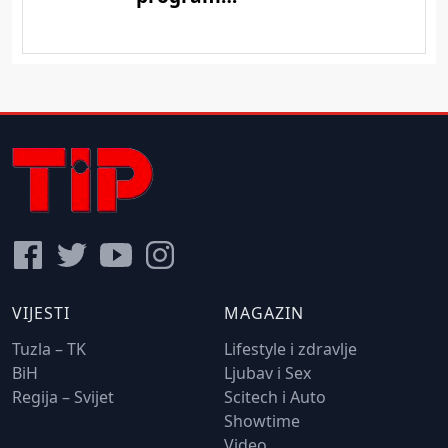
VIJESTI
MAGAZIN
Tuzla – TK
Lifestyle i zdravlje
BiH
Ljubav i Sex
Regija – Svijet
Scitech i Auto
Showtime
Video