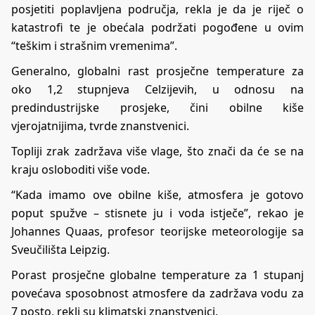
posjetiti poplavljena područja, rekla je da je riječ o
katastrofi te je obećala podržati pogođene u ovim
“teškim i strašnim vremenima”.
Generalno, globalni rast prosječne temperature za
oko 1,2 stupnjeva Celzijevih, u odnosu na
predindustrijske prosjeke, čini obilne kiše
vjerojatnijima, tvrde znanstvenici.
Topliji zrak zadržava više vlage, što znači da će se na
kraju osloboditi više vode.
“Kada imamo ove obilne kiše, atmosfera je gotovo
poput spužve – stisnete ju i voda istječe”, rekao je
Johannes Quaas, profesor teorijske meteorologije sa
Sveučilišta Leipzig.
Porast prosječne globalne temperature za 1 stupanj
povećava sposobnost atmosfere da zadržava vodu za
7 posto, rekli su klimatski znanstvenici.