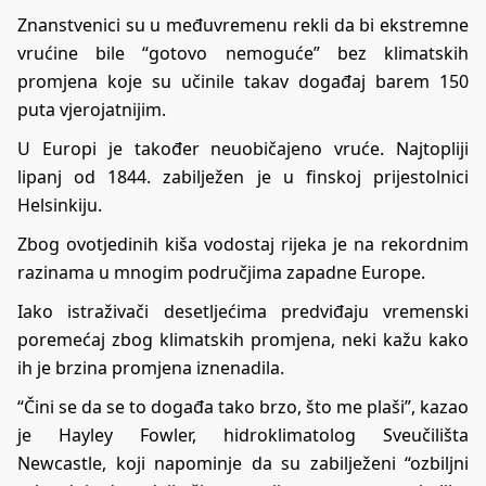
Znanstvenici su u međuvremenu rekli da bi ekstremne
vrućine bile “gotovo nemoguće” bez klimatskih
promjena koje su učinile takav događaj barem 150
puta vjerojatnijim.
U Europi je također neuobičajeno vruće. Najtopliji
lipanj od 1844. zabilježen je u finskoj prijestolnici
Helsinkiju.
Zbog ovotjedinih kiša vodostaj rijeka je na rekordnim
razinama u mnogim područjima zapadne Europe.
Iako istraživači desetljećima predviđaju vremenski
poremećaj zbog klimatskih promjena, neki kažu kako
ih je brzina promjena iznenadila.
“Čini se da se to događa tako brzo, što me plaši”, kazao
je Hayley Fowler, hidroklimatolog Sveučilišta
Newcastle, koji napominje da su zabilježeni “ozbiljni