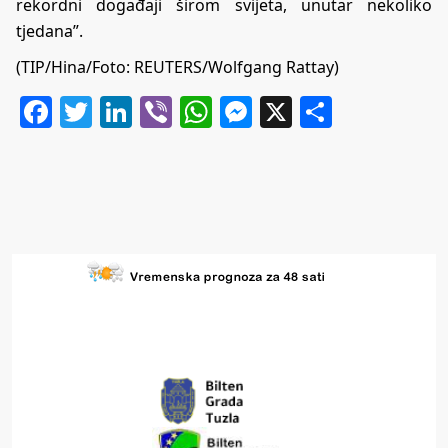
rekordni događaji širom svijeta, unutar nekoliko
tjedana”.
(TIP/Hina/Foto: REUTERS/Wolfgang Rattay)
Facebook
Twitter
LinkedIn
Viber
WhatsApp
Messenger
X
Share