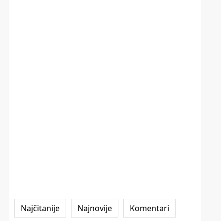
Najčitanije
Najnovije
Komentari