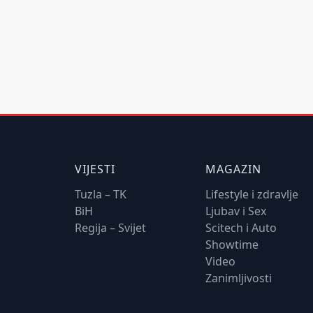
VIJESTI
MAGAZIN
Tuzla – TK
Lifestyle i zdravlje
BiH
Ljubav i Sex
Regija – Svijet
Scitech i Auto
Showtime
Video
Zanimljivosti