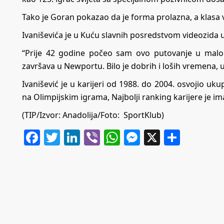
Tako je Goran pokazao da je forma prolazna, a klasa v
Ivaniševića je u Kuću slavnih posredstvom videozida
“Prije 42 godine počeo sam ovo putovanje u malom
završava u Newportu. Bilo je dobrih i loših vremena, u
Ivanišević je u karijeri od 1988. do 2004. osvojio uku
na Olimpijskim igrama, Najbolji ranking karijere je im
(TIP/Izvor: Anadolija/Foto: SportKlub)
Facebook
Twitter
LinkedIn
Viber
WhatsApp
Messenger
X
Share