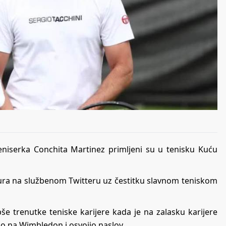
teniserka Conchita Martinez primljeni su u tenisku Kuću
oura na službenom Twitteru uz čestitku slavnom teniskom
epše trenutke teniske karijere kada je na zalasku karijere
ao na Wimbledon i osvojio naslov.