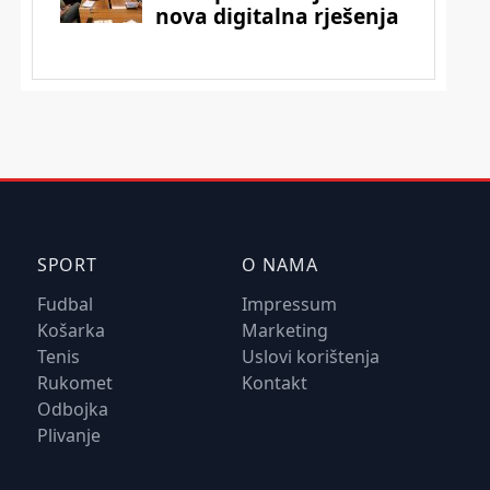
SPORT
O NAMA
Fudbal
Impressum
Košarka
Marketing
Tenis
Uslovi korištenja
Rukomet
Kontakt
Odbojka
Plivanje