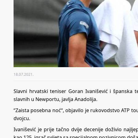
18.07.2021.
Slavni hrvatski teniser Goran Ivanišević i španska 
slavnih u Newportu, javlja Anadolija.
“Zaista posebna noć“, objavilo je rukovodstvo ATP t
dvojcu.
Ivanišević je prije tačno dvije decenije doživio najlj
kao 125. igrač svijeta sa specijalnom pozivnicom doš