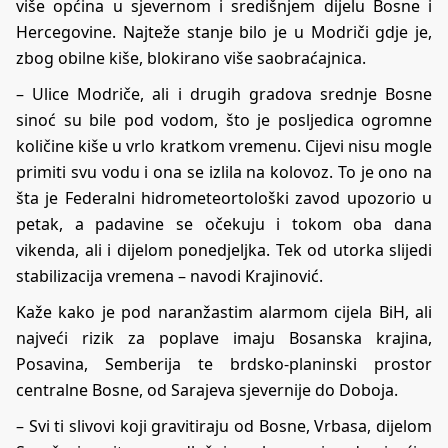
više općina u sjevernom i središnjem dijelu Bosne i
Hercegovine. Najteže stanje bilo je u Modriči gdje je,
zbog obilne kiše, blokirano više saobraćajnica.
– Ulice Modriče, ali i drugih gradova srednje Bosne
sinoć su bile pod vodom, što je posljedica ogromne
količine kiše u vrlo kratkom vremenu. Cijevi nisu mogle
primiti svu vodu i ona se izlila na kolovoz. To je ono na
šta je Federalni hidrometeortološki zavod upozorio u
petak, a padavine se očekuju i tokom oba dana
vikenda, ali i dijelom ponedjeljka. Tek od utorka slijedi
stabilizacija vremena – navodi Krajinović.
Kaže kako je pod naranžastim alarmom cijela BiH, ali
najveći rizik za poplave imaju Bosanska krajina,
Posavina, Semberija te brdsko-planinski prostor
centralne Bosne, od Sarajeva sjevernije do Doboja.
– Svi ti slivovi koji gravitiraju od Bosne, Vrbasa, dijelom