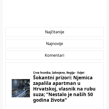
Najčitanije
Najnovije
Komentari