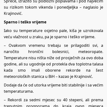
Spreče, izrazito su podložni poplavama i pod najvećim
su rizikom tokom vikenda i ponedjeljka – naglasio je
Krajinović.
Sparno i teško vrijeme
Iako su temperature osjetno pale, kiša je uzrokovala
veću vlažnost u zraku, pa je sparno i teško vrijeme.
– Ovakvom vremenu trebaju se prilagoditi svi, a
naročito hronični bolesnici, meteoropate.
Temperature nisu ništa niže od prosječnih za ovo doba
godine, ali su ugodnije od protekla dva toplotna talasa
kada smo imali oborene rekorde na šest
meteoroloških stanica u BiH – kazao je Krajinović.
Dodaje da će od utorka vrijeme biti stabilnije i sa većim
temperaturama.
– Rekordi za sedmi mjesec su 40 stepeni, ali prema
trenutnim prognozama do kraja ovog mjeseca