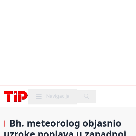
Mobile menu
Navigacija
Bh. meteorolog objasnio
uzroke poplava u zapadnoj