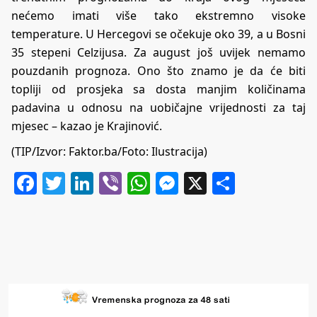
nećemo imati više tako ekstremno visoke
temperature. U Hercegovi se očekuje oko 39, a u Bosni
35 stepeni Celzijusa. Za august još uvijek nemamo
pouzdanih prognoza. Ono što znamo je da će biti
topliji od prosjeka sa dosta manjim količinama
padavina u odnosu na uobičajne vrijednosti za taj
mjesec – kazao je Krajinović.
(TIP/Izvor:
Faktor.ba
/Foto: Ilustracija)
Facebook
Twitter
LinkedIn
Viber
WhatsApp
Messenger
X
Share