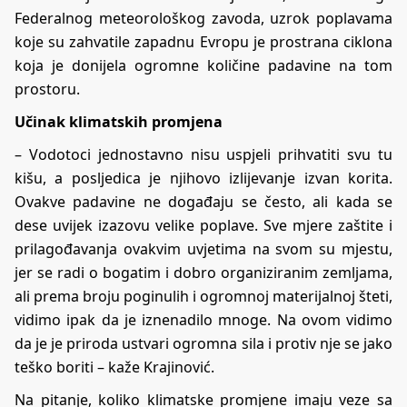
Federalnog meteorološkog zavoda, uzrok poplavama
koje su zahvatile zapadnu Evropu je prostrana ciklona
koja je donijela ogromne količine padavine na tom
prostoru.
Učinak klimatskih promjena
– Vodotoci jednostavno nisu uspjeli prihvatiti svu tu
kišu, a posljedica je njihovo izlijevanje izvan korita.
Ovakve padavine ne događaju se često, ali kada se
dese uvijek izazovu velike poplave. Sve mjere zaštite i
prilagođavanja ovakvim uvjetima na svom su mjestu,
jer se radi o bogatim i dobro organiziranim zemljama,
ali prema broju poginulih i ogromnoj materijalnoj šteti,
vidimo ipak da je iznenadilo mnoge. Na ovom vidimo
da je je priroda ustvari ogromna sila i protiv nje se jako
teško boriti – kaže Krajinović.
Na pitanje, koliko klimatske promjene imaju veze sa