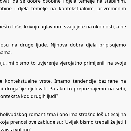
rovati da se dobre osobine i djela temelje na stabilnim,
obine i djela temelje na kontekstualnim, privremenim
nešto loše, krivnju uglavnom svaljujete na okolnosti, a ne
nosu na druge ljude. Njihova dobra djela pripisujemo
inama.
aju, mi bismo to uvjerenje vjerojatno primijenili na svoje
je kontekstualne vrste. Imamo tendencije bazirane na
ni drugačije djelovati. Pa ako to prepoznajemo na sebi,
onteksta kod drugih ljudi?
 holivudskog romantizma i ono ima strašno loš utjecaj na
oja prenosi ove zablude su: ‘Uvijek bismo trebali željeti i
 zaista volimo’.