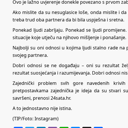
Ovo je lažno uvjerenje donekle povezano s prvom z
Ako mislite da su nesuglasice loše, onda mislite i da
treba trud oba partnera da bi bila uspješna i sretna.
Ponekad ljudi zabrljaju. Ponekad se ljudi promijene.
situacije koje utječu na njihovo mišljenje i ponašanje.
Najbolji su oni odnosi u kojima ljudi stalno rade na 
svojeg partnera.
Dobri odnosi se ne događaju – oni su rezultat žel
rezultat suosjećanja i razumijevanja. Dobri odnosi ni
Zajednički problem svih gore navedenih krivih 
pretpostavkama zajednička je ideja da su stvari su
savršeni, prenosi
24sata.hr
.
A to jednostavno nije istina.
(TIP/Foto: Instagram)