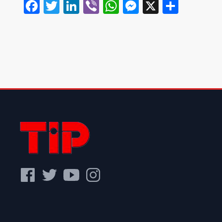
Facebook
Twitter
LinkedIn
Viber
WhatsApp
Messenger
X
Share