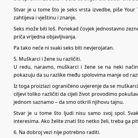
Stvar je u tome što je seks vrsta izvedbe, piše
Your 
zahtijeva i vještinu i znanje.
Seks može biti loš. Ponekad čovjek jednostavno zezne s
priča vrijedna objavljivanja.
Pa tako neće ni svaki seks biti nevjerojatan.
5. Muškarci i žene su različiti.
U redu, naravno, muškarci i žene se na neki način ra
pokazuju da su razlike među spolovima manje od raz
Iz toga proizlazi ograničeno uvjerenje da se muškarci
ciljevi toliko različiti da cijeli život provodimo pokuš
jednom saznamo – da smo otkrili njihovu tajnu.
Stvar je u tome što ljudi nisu samo svoj spol. Svaki
interesima. Ako želite znati što netko želi, treba ga pit
6. Na dobroj vezi nije potrebno raditi.