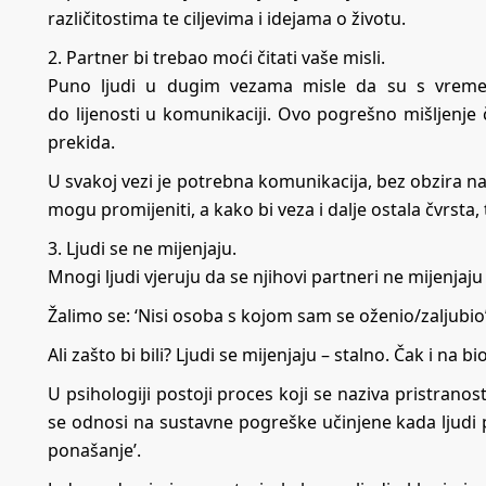
različitostima te ciljevima i idejama o životu.
2. Partner bi trebao moći čitati vaše misli.
Puno ljudi u dugim vezama misle da su s vreme
do lijenosti u komunikaciji. Ovo pogrešno mišljenje
prekida.
U svakoj vezi je potrebna komunikacija, bez obzira na 
mogu promijeniti, a kako bi veza i dalje ostala čvrsta
3. Ljudi se ne mijenjaju.
Mnogi ljudi vjeruju da se njihovi partneri ne mijenjaju i
Žalimo se: ‘Nisi osoba s kojom sam se oženio/zaljubio’
Ali zašto bi bili? Ljudi se mijenjaju – stalno. Čak i na b
U psihologiji postoji proces koji se naziva pristranost
se odnosi na sustavne pogreške učinjene kada ljudi p
ponašanje’.