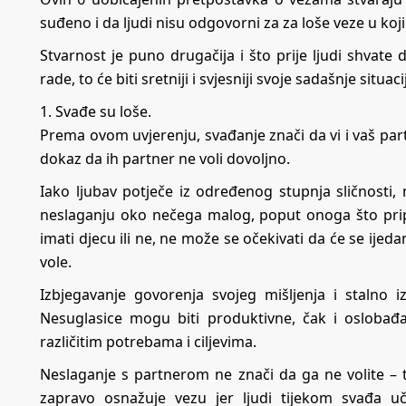
suđeno i da ljudi nisu odgovorni za za loše veze u koj
Stvarnost je puno drugačija i što prije ljudi shvate 
rade, to će biti sretniji i svjesniji svoje sadašnje situa
1. Svađe su loše.
Prema ovom uvjerenju, svađanje znači da vi i vaš par
dokaz da ih partner ne voli dovoljno.
Iako ljubav potječe iz određenog stupnja sličnosti, 
neslaganju oko nečega malog, poput onoga što pripre
imati djecu ili ne, ne može se očekivati ​​da će se ije
vole.
Izbjegavanje govorenja svojeg mišljenja i stalno
Nesuglasice mogu biti produktivne, čak i oslobađaj
različitim potrebama i ciljevima.
Neslaganje s partnerom ne znači da ga ne volite – t
zapravo osnažuje vezu jer ljudi tijekom svađa u