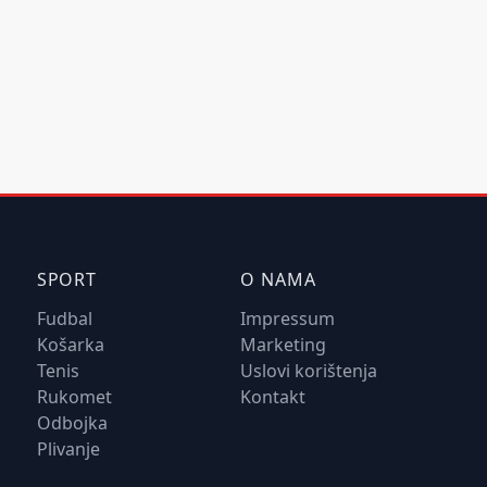
SPORT
O NAMA
Fudbal
Impressum
Košarka
Marketing
Tenis
Uslovi korištenja
Rukomet
Kontakt
Odbojka
Plivanje