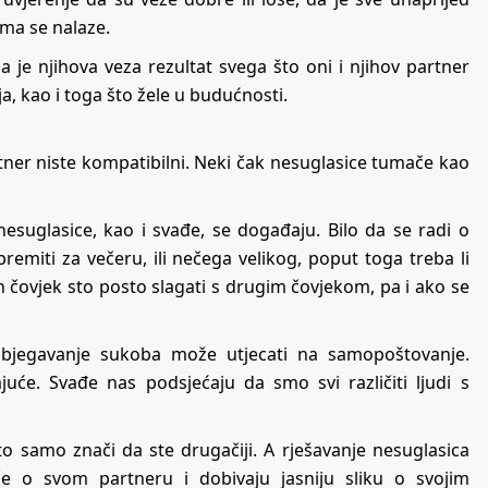
ima se nalaze.
da je njihova veza rezultat svega što oni i njihov partner
cija, kao i toga što žele u budućnosti.
tner niste kompatibilni. Neki čak nesuglasice tumače kao
nesuglasice, kao i svađe, se događaju. Bilo da se radi o
miti za večeru, ili nečega velikog, poput toga treba li
dan čovjek sto posto slagati s drugim čovjekom, pa i ako se
 izbjegavanje sukoba može utjecati na samopoštovanje.
uće. Svađe nas podsjećaju da smo svi različiti ljudi s
o samo znači da ste drugačiji. A rješavanje nesuglasica
če o svom partneru i dobivaju jasniju sliku o svojim