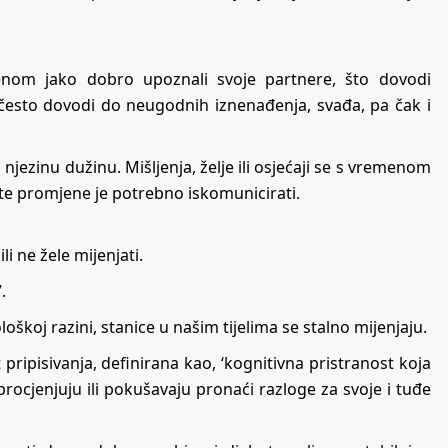
nom jako dobro upoznali svoje partnere, što dovodi
 često dovodi do neugodnih iznenađenja, svađa, pa čak i
njezinu dužinu. Mišljenja, želje ili osjećaji se s vremenom
, te promjene je potrebno iskomunicirati.
li ne žele mijenjati.
.
iološkoj razini, stanice u našim tijelima se stalno mijenjaju.
 pripisivanja, definirana kao, ‘kognitivna pristranost koja
rocjenjuju ili pokušavaju pronaći razloge za svoje i tuđe