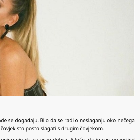
vađe se događaju. Bilo da se radi o neslaganju oko nečega
dan čovjek sto posto slagati s drugim čovjekom…
vjerenje da su veze dobre ili loše, da je sve unaprijed