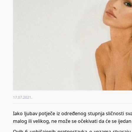
17.07.2021.
Iako ljubav potječe iz određenog stupnja sličnosti s
malog ili velikog, ne može se očekivati ​​da će se ije
Ovih 6 uobičajenih pretpostavka o vezama stvaraju u