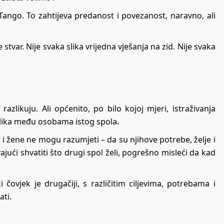
Tango
. To zahtijeva predanost i povezanost, naravno, ali
tvar. Nije svaka slika vrijedna vješanja na zid. Nije svaka
zlikuju. Ali općenito, po bilo kojoj mjeri, istraživanja
lika među osobama istog spola.
 i žene ne mogu razumjeti – da su njihove potrebe, želje i
avajući shvatiti što drugi spol želi, pogrešno misleći da kad
 čovjek je drugačiji, s različitim ciljevima, potrebama i
ati.