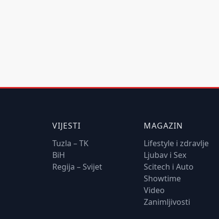
VIJESTI
MAGAZIN
Tuzla – TK
Lifestyle i zdravlje
BiH
Ljubav i Sex
Regija – Svijet
Scitech i Auto
Showtime
Video
Zanimljivosti