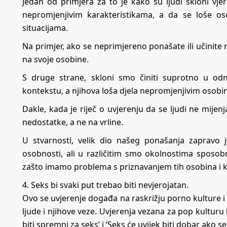
Jedan od primjera za to je kako su ljudi skloni vje
nepromjenjivim karakteristikama, a da se loše os
situacijama.
Na primjer, ako se neprimjereno ponašate ili učinite 
na svoje osobine.
S druge strane, skloni smo činiti suprotno u od
kontekstu, a njihova loša djela nepromjenjivim osob
Dakle, kada je riječ o uvjerenju da se ljudi ne mijenj
nedostatke, a ne na vrline.
U stvarnosti, velik dio našeg ponašanja zapravo 
osobnosti, ali u različitim smo okolnostima sposob
zašto imamo problema s priznavanjem tih osobina i k
4. Seks bi svaki put trebao biti nevjerojatan.
Ovo se uvjerenje događa na raskrižju porno kulture i
ljude i njihove veze. Uvjerenja vezana za pop kulturu k
biti spremni za seks’ i ‘Seks će uvijek biti dobar ako se