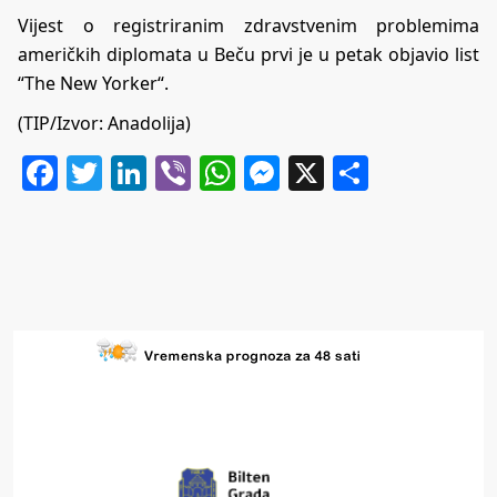
Vijest o registriranim zdravstvenim problemima
američkih diplomata u Beču prvi je u petak objavio list
“The New Yorker“.
(TIP/Izvor: Anadolija)
Facebook
Twitter
LinkedIn
Viber
WhatsApp
Messenger
X
Share