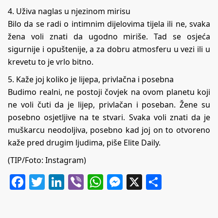
4. Uživa naglas u njezinom mirisu
Bilo da se radi o intimnim dijelovima tijela ili ne, svaka
žena voli znati da ugodno miriše. Tad se osjeća
sigurnije i opuštenije, a za dobru atmosferu u vezi ili u
krevetu to je vrlo bitno.
5. Kaže joj koliko je lijepa, privlačna i posebna
Budimo realni, ne postoji čovjek na ovom planetu koji
ne voli čuti da je lijep, privlačan i poseban. Žene su
posebno osjetljive na te stvari. Svaka voli znati da je
muškarcu neodoljiva, posebno kad joj on to otvoreno
kaže pred drugim ljudima, piše
Elite Daily
.
(TIP/Foto: Instagram)
Facebook
Twitter
LinkedIn
Viber
WhatsApp
Messenger
X
Share