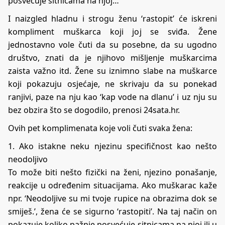
posvećuje sitnicama na njoj…
I naizgled hladnu i strogu ženu ‘rastopit’ će iskreni
kompliment muškarca koji joj se sviđa. Žene
jednostavno vole čuti da su posebne, da su ugodno
društvo, znati da je njihovo mišljenje muškarcima
zaista važno itd. Žene su iznimno slabe na muškarce
koji pokazuju osjećaje, ne skrivaju da su ponekad
ranjivi, paze na nju kao ‘kap vode na dlanu’ i uz nju su
bez obzira što se dogodilo, prenosi 24sata.hr.
Ovih pet komplimenata koje voli čuti svaka žena:
1. Ako istakne neku njezinu specifičnost kao nešto
neodoljivo
To može biti nešto fizički na ženi, njezino ponašanje,
reakcije u određenim situacijama. Ako muškarac kaže
npr. ‘Neodoljive su mi tvoje rupice na obrazima dok se
smiješ.’, žena će se sigurno ‘rastopiti’. Na taj način on
pokazuje koliko pažnje posvećuje sitnicama na njoj ili u