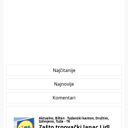
Najčitanije
Najnovije
Komentari