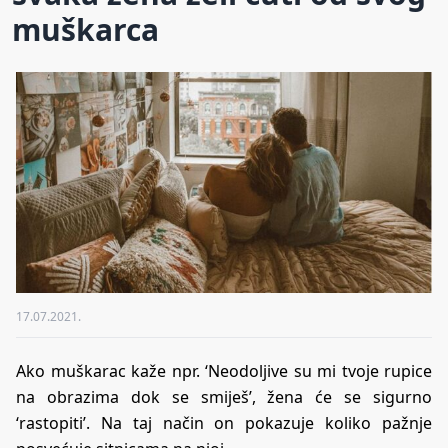
muškarca
17.07.2021.
Ako muškarac kaže npr. ‘Neodoljive su mi tvoje rupice
na obrazima dok se smiješ’, žena će se sigurno
‘rastopiti’. Na taj način on pokazuje koliko pažnje