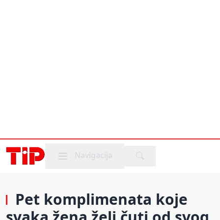
Mobile menu
Navigacija
Pet komplimenata koje
svaka žena želi čuti od svog