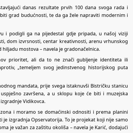
tavljajući danas rezultate prvih 100 dana svoga rada i
biti grad budućnosti, te da ga žele napraviti modernim i
u i podigli ga na pijedestal gdje pripada, u našoj viziji
ti, dom izvrsnosti, centar kreativnosti, arenu vrhunskog
d hiljadu mostova – navela je gradonačelnica.
 prioritet, ali da to ne znači gubljenje identiteta ili
aprotiv, „temeljem svog jedinstvenog historijskog puta
ethodnog mandata, prije svega istaknuvši Bistričku stanicu
i uspješno završena, a u sklopu koje će biti i muzejska
 izgradnje Vidikovca.
na zona i moramo se domaćinski odnositi i prema planini
 je izgradnja Opservatorija. To je projekat koji nije samo
eoma je važan za zaštitu okoliša – navela je Karić, dodajući