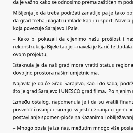
da je važno kako se odnosimo prema zaštićenim pod
Mišljenja je da treba podržati zanatlije pa je tako
da grad treba ulagati u mlade kao i u sport. Navela j
koja povezuje Sarajevo i Pale.
– Kako bi pokazali da cijenimo našu prošlost i na
rekonstrukcija Bijele tabije – navela je Karić te dodal
ovom projektu.
Istaknula je da naš grad mora vratiti status regiona
dovoljno prostora našim umjetnicima.
Najavila je da će Grad Sarajevo, kao i do sada, podr
što je grad Sarajevo i UNESCO grad filma. Po njenim r
Između ostalog, napomenula je i da su vratili fina
posvetili čuvanju i širenju svijesti i znanja o geno
postavljanje spomen-ploče na Kazanima i obilježavanje
– Mnogo posla je iza nas, međutim mnogo više posla j