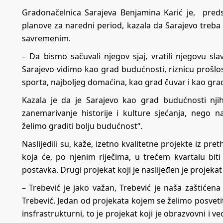
Gradonačelnica Sarajeva Benjamina Karić je, preds
planove za naredni period, kazala da Sarajevo treba 
savremenim.
– Da bismo sačuvali njegov sjaj, vratili njegovu slav
Sarajevo vidimo kao grad budućnosti, riznicu prošlos
sporta, najboljeg domaćina, kao grad čuvar i kao gra
Kazala je da je Sarajevo kao grad budućnosti njihov
zanemarivanje historije i kulture sjećanja, nego n
želimo graditi bolju budućnost“.
Naslijedili su, kaže, izetno kvalitetne projekte iz pr
koja će, po njenim riječima, u trećem kvartalu bit
postavka. Drugi projekat koji je naslijeđen je projekat
– Trebević je jako važan, Trebević je naša zaštiće
Trebević. Jedan od projekata kojem se želimo posvetiti
insfrastrukturni, to je projekat koji je obrazvovni i v