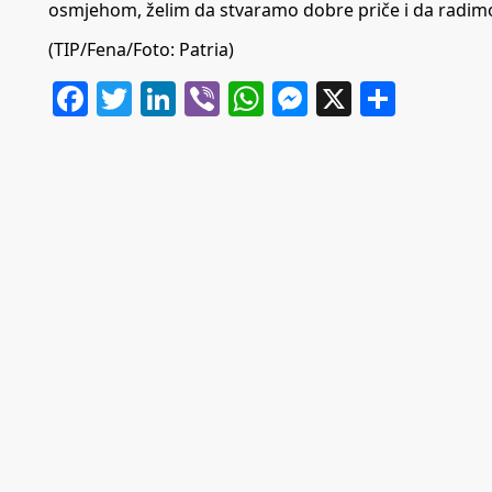
osmjehom, želim da stvaramo dobre priče i da radimo
(TIP/Fena/Foto: Patria)
Facebook
Twitter
LinkedIn
Viber
WhatsApp
Messenger
X
Share