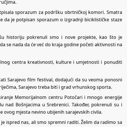
ručjima.
 potpisala sporazum za podršku obrtničkoj komori. Smatra
e da je potpisan sporazum o izgradnji biciklističke staze
šu historiju pokrenuli smo i nove projekte, kao što je
a da se nada da će već do kraja godine početi aktivnosti na
lnog centra kreativnosti, kulture i umjetnosti i ponuditi
žati Sarajevo film festival, dodajući da su veoma ponosni
iječima, Sarajevo treba biti i grad vrhunskog sporta.
nsiranje Memorijalnom centru Potočari i mnogo energije
cidu nad Bošnjacima u Srebrenici. Također, pokrenuli su i
 ovog mjesta nevino ubijenih sarajevskih civila.
e ispred nas, ali smo spremni raditi. Želim da radimo sa