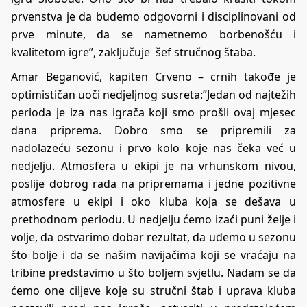
prvenstva je da budemo odgovorni i disciplinovani od
prve minute, da se nametnemo borbenošću i
kvalitetom igre”, zaključuje šef stručnog štaba.
Amar Beganović, kapiten Crveno – crnih takođe je
optimističan uoči nedjeljnog susreta:”Jedan od najtežih
perioda je iza nas igrača koji smo prošli ovaj mjesec
dana priprema. Dobro smo se pripremili za
nadolazeću sezonu i prvo kolo koje nas čeka već u
nedjelju. Atmosfera u ekipi je na vrhunskom nivou,
poslije dobrog rada na pripremama i jedne pozitivne
atmosfere u ekipi i oko kluba koja se dešava u
prethodnom periodu. U nedjelju ćemo izaći puni želje i
volje, da ostvarimo dobar rezultat, da uđemo u sezonu
što bolje i da se našim navijačima koji se vraćaju na
tribine predstavimo u što boljem svjetlu. Nadam se da
ćemo one ciljeve koje su stručni štab i uprava kluba