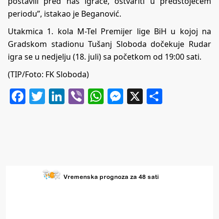
postavili pred nas igrače, ostvariti u predstojećem
periodu”, istakao je Beganović.
Utakmica 1. kola M-Tel Premijer lige BiH u kojoj na
Gradskom stadionu Tušanj Sloboda dočekuje Rudar
igra se u nedjelju (18. juli) sa početkom od 19:00 sati.
(TIP/Foto: FK Sloboda)
Facebook
Twitter
LinkedIn
Viber
WhatsApp
Messenger
X
Share