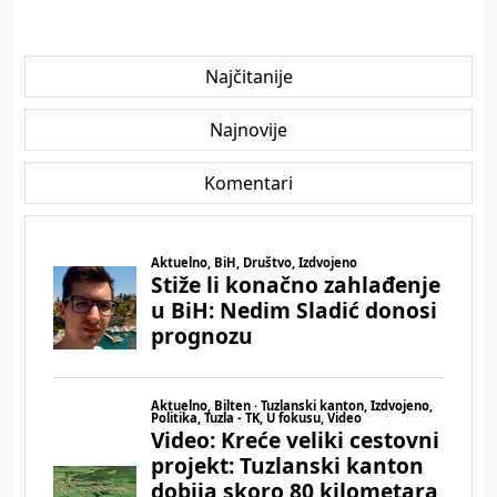
Najčitanije
Najnovije
Komentari