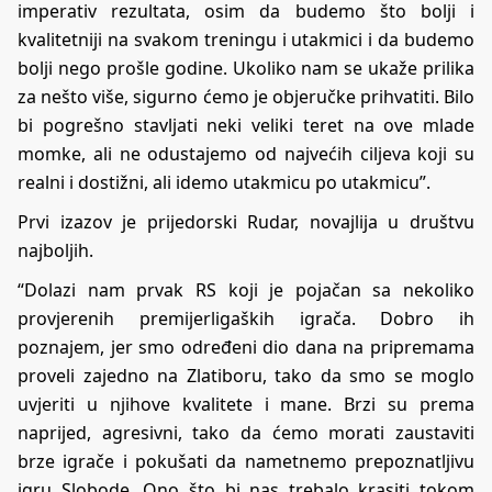
imperativ rezultata, osim da budemo što bolji i
kvalitetniji na svakom treningu i utakmici i da budemo
bolji nego prošle godine. Ukoliko nam se ukaže prilika
za nešto više, sigurno ćemo je objeručke prihvatiti. Bilo
bi pogrešno stavljati neki veliki teret na ove mlade
momke, ali ne odustajemo od najvećih ciljeva koji su
realni i dostižni, ali idemo utakmicu po utakmicu”.
Prvi izazov je prijedorski Rudar, novajlija u društvu
najboljih.
“Dolazi nam prvak RS koji je pojačan sa nekoliko
provjerenih premijerligaških igrača. Dobro ih
poznajem, jer smo određeni dio dana na pripremama
proveli zajedno na Zlatiboru, tako da smo se moglo
uvjeriti u njihove kvalitete i mane. Brzi su prema
naprijed, agresivni, tako da ćemo morati zaustaviti
brze igrače i pokušati da nametnemo prepoznatljivu
igru Slobode. Ono što bi nas trebalo krasiti tokom