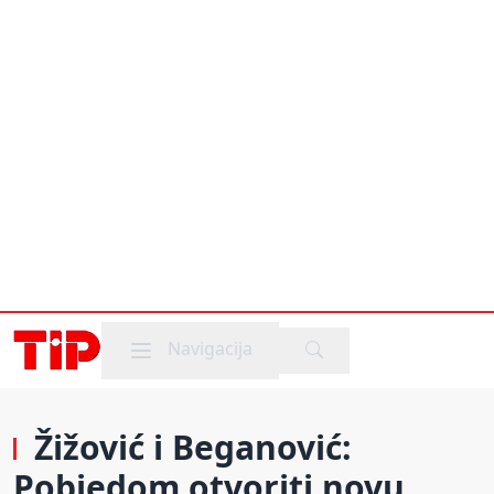
Mobile menu
Navigacija
Žižović i Beganović:
Pobjedom otvoriti novu