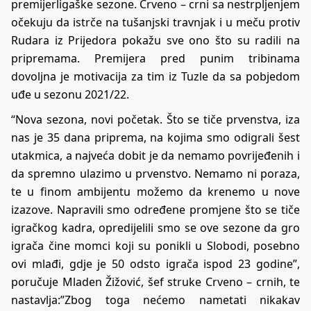
premijerligaške sezone. Crveno – crni sa nestrpljenjem
očekuju da istrče na tušanjski travnjak i u meču protiv
Rudara iz Prijedora pokažu sve ono što su radili na
pripremama. Premijera pred punim tribinama
dovoljna je motivacija za tim iz Tuzle da sa pobjedom
uđe u sezonu 2021/22.
“Nova sezona, novi početak. Što se tiče prvenstva, iza
nas je 35 dana priprema, na kojima smo odigrali šest
utakmica, a najveća dobit je da nemamo povrijeđenih i
da spremno ulazimo u prvenstvo. Nemamo ni poraza,
te u finom ambijentu možemo da krenemo u nove
izazove. Napravili smo određene promjene što se tiče
igračkog kadra, opredijelili smo se ove sezone da gro
igrača čine momci koji su ponikli u Slobodi, posebno
ovi mlađi, gdje je 50 odsto igrača ispod 23 godine”,
poručuje Mladen Žižović, šef struke Crveno – crnih, te
nastavlja:”Zbog toga nećemo nametati nikakav