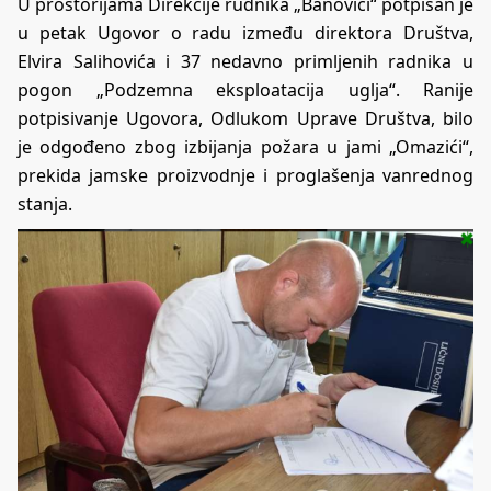
U prostorijama Direkcije rudnika „Banovići“ potpisan je
u petak Ugovor o radu između direktora Društva,
Elvira Salihovića i 37 nedavno primljenih radnika u
pogon „Podzemna eksploatacija uglja“. Ranije
potpisivanje Ugovora, Odlukom Uprave Društva, bilo
je odgođeno zbog izbijanja požara u jami „Omazići“,
prekida jamske proizvodnje i proglašenja vanrednog
stanja.