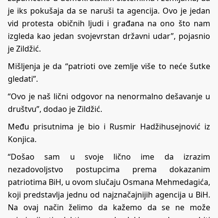
je iks pokušaja da se naruši ta agencija. Ovo je jedan
vid protesta običnih ljudi i građana na ono što nam
izgleda kao jedan svojevrstan državni udar”, pojasnio
je Zildžić.
Mišljenja je da “patrioti ove zemlje više to neće šutke
gledati”.
“Ovo je naš lični odgovor na nenormalno dešavanje u
društvu”, dodao je Zildžić.
Među prisutnima je bio i Rusmir Hadžihusejnović iz
Konjica.
“Došao sam u svoje lično ime da izrazim
nezadovoljstvo postupcima prema dokazanim
patriotima BiH, u ovom slučaju Osmana Mehmedagića,
koji predstavlja jednu od najznačajnijih agencija u BiH.
Na ovaj način želimo da kažemo da se ne može