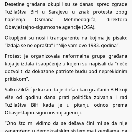
Desetine građana okupili su se danas ispred zgrade
Tužilaštva BiH u Sarajevu u znak protesta zbog
hapšenja Osmana Mehmedagića, direktora
Obavještajno-sigurnosne agencije (OSA).
Okupljeni su nosili transparente na kojima je pisalo:
“Izdaja se ne oprašta” i “Nije vam ovo 1983. godina”.
Protest je organizovala neformalna grupa građana
koja je izdala i saopćenje u kojem su napisali da “neće
dozvoliti da dokazane patriote budu pod neprekidnim
pritiskom”.
Salko Zildžić je kazao da je došao kao građanin BiH koji
više od godinu dana prati politička zbivanja i rad
Tužilaštva BiH kada je u pitanju odnos prema
Obavještajno-sigurnosnoj agenciji.
“Ono što mi vidimo da se dešava čini mi se da nije
zapamćeno u demokratskim sistemima i zemljama, da