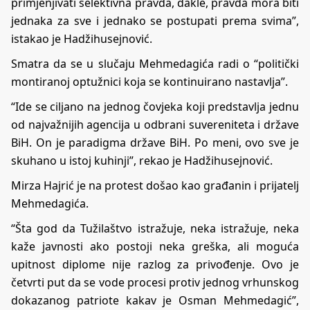
primjenjivati selektivna pravda, dakle, pravda mora biti
jednaka za sve i jednako se postupati prema svima”,
istakao je Hadžihusejnović.
Smatra da se u slučaju Mehmedagića radi o “politički
montiranoj optužnici koja se kontinuirano nastavlja”.
“Ide se ciljano na jednog čovjeka koji predstavlja jednu
od najvažnijih agencija u odbrani suvereniteta i države
BiH. On je paradigma države BiH. Po meni, ovo sve je
skuhano u istoj kuhinji”, rekao je Hadžihusejnović.
Mirza Hajrić je na protest došao kao građanin i prijatelj
Mehmedagića.
“Šta god da Tužilaštvo istražuje, neka istražuje, neka
kaže javnosti ako postoji neka greška, ali moguća
upitnost diplome nije razlog za privođenje. Ovo je
četvrti put da se vode procesi protiv jednog vrhunskog
dokazanog patriote kakav je Osman Mehmedagić”,