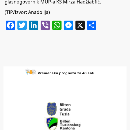
glasnogovornik MUP-a KS Mirza Hadžiabfić.
(TIP/Izvor: Anadolija)
Facebook
Twitter
LinkedIn
Viber
WhatsApp
Messenger
X
Share