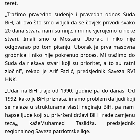
teret.
„Tražimo pravedno suđenje i pravedan odnos Suda
BiH, ali ovo što smo vidjeli da se čovjek privodi svako
20 dana stvara nam sumnje, i mi ne vjerujemo u neke
stvari. Imali smo u Mostaru Uborak, i niko nije
odgovarao po tom pitanju. Uborak je prva masovna
grobnica i niko nije pokrenuo proces. Mi tražimo do
Suda da rješava stvari koji su prioritet, a to su ratni
zločini”, rekao je Arif Fazlić, predsjednik Saveza RVI
HNK.
„Udar na BiH traje od 1990. godine pa do danas. Od
1992. kako je BiH priznata, imamo problem da ljudi koji
se nalaze u strukturama vlasti negiraju BiH, pa nam
hapse ljude koji su privrženi državi BiH i rade zamjenu
teza„, kažeMuhamed Taslidža, predsjednik
regionalnog Saveza patriotrske lige.