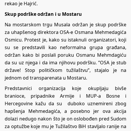
rekao je Hajrić.
Skup podrške održan i u Mostaru
Na mostarskom trgu Musala održan je skup podrške
za uhapšenog direktora OSA-e Osmana Mehmedagića
Osmicu. Protest je, kako su istaknuli organizatori, koji
su se predstavili kao neformalna grupa građana,
održan kako bi poslali poruku Osmanu Mehmdagiću
da su uz njega i da ima njihovu podršku. ”OSA je stub
države! Stop političkom tužilaštvu”, stajalo je na
jednom od transparenata u Mostaru.
Predstavnici organizacija koje okupljaju bivše
branioce, pripadnike Armije i MUP-a Bosne i
Hercegovine kažu da su duboko uznemireni zbog
hapšenja Mehmedagića, a posebno jer ova akcija
dolazi nedugo nakon što je on oslobođen pred Sudom
za optužbe koje mu je Tužilaštvo BiH stavljalo ranije na