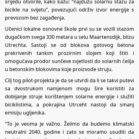
srijedu otvorile, kako kažu: “najdužu solarnu stazu za
bicikle na svijetu”, povezujući održiv izvor energije s
prevozom bez zagađenja.
Učenici lokalne osnovne škole prvi su se vozili stazom
dugačkom svega 330 metara u selu Maartensdijk, blizu
Utrechta. Sastoji se od blokova gotovog betona
prekrivenih tankim prozirnim slojem koji štiti i
omogućava prodor sunčeve svjetlosti do solarnih ćelija
u betonskim blokovima koje proizvode struju.
Cilj tog pilot-projekta je da se utvrdi da li se takvi putevi
sa dvostrukom namjenom mogu šire koristiti za
dobijanje struje korištenjem solarne energije i služiti
biciklistima, a pokrajina Utrceht nastoji da smanj
emisiju ugljenika.
“To je veoma je važno. Želimo da budemo klimatski
neutralni 2040. godine i zato se moramo usuditi da