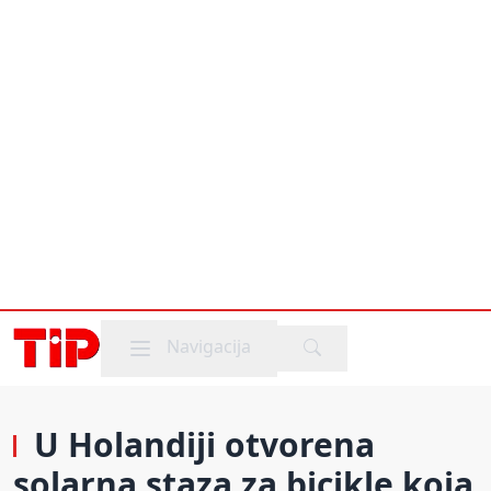
Mobile menu
Navigacija
U Holandiji otvorena
solarna staza za bicikle koja