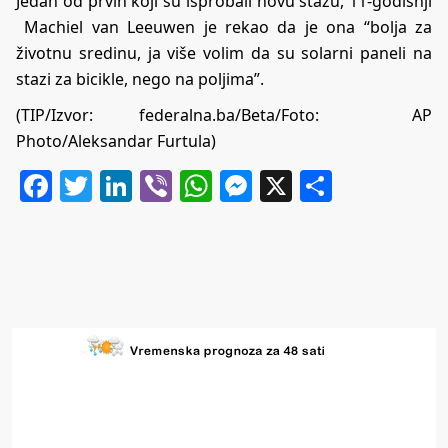
Jedan od prvih koji su isprobali novu stazu, 11-godišnji
Machiel van Leeuwen je rekao da je ona “bolja za
životnu sredinu, ja više volim da su solarni paneli na
stazi za bicikle, nego na poljima”.
(TIP/Izvor: federalna.ba/Beta/Foto: AP
Photo/Aleksandar Furtula)
Facebook
Twitter
LinkedIn
Viber
WhatsApp
Messenger
X
Share