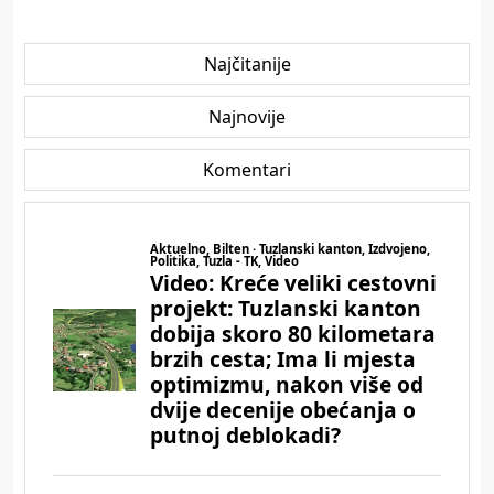
Najčitanije
Najnovije
Komentari