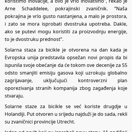
koristimo inovacije, a ovo je vrlo inovativno”, rekao je
Arne Schaddelee, pokrajinski zvaničnik. “Naša
pokrajina je vrlo gusto nastanjena, a malo je prostora,
i zato se mora isprobati dvostruka upotreba. Dakle,
ako se putevi mogu koristiti za proizvodnju energije,
to je dvostruku prednost”.
Solarna staza za bicikle je otvorena na dan kada je
Evropska unija predstavila opsežan novi propis da bi
ispunila svoje obećanje da će tokom ove decenije za 55
odsto smanjiti emisiju gasova koji uzrokuju globalno
zagrijavanje, uključujući kontroverzni plan
oporezivanja stranih kompanija zbog zagađenja koje
stvaraju.
Solarne staze za bicikle se već koriste drugdje u
Holandiji. Put otvoren u srijedu najduži je do sada, rekli
su zvaničnici provincije Utrecht.