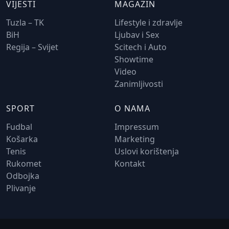
VIJESTI
MAGAZIN
Tuzla – TK
Lifestyle i zdravlje
BiH
Ljubav i Sex
Regija – Svijet
Scitech i Auto
Showtime
Video
Zanimljivosti
SPORT
O NAMA
Fudbal
Impressum
Košarka
Marketing
Tenis
Uslovi korištenja
Rukomet
Kontakt
Odbojka
Plivanje